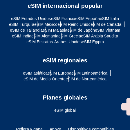
eSIM internacional popular
eSIM Estados Unidos
eSIM Francia
eSIM España
eSIM Italia
eSIM Turquía
eSIM México
eSIM Reino Unido
eSIM de Canadá
eSIM de Tailandia
eSIM Malasia
eSIM de Japón
eSIM Vietnam
eSIM India
eSIM Alemania
eSIM Grecia
eSIM Arabia Saudita
eSIM Emiratos Árabes Unidos
eSIM Egipto
eSIM regionales
eSIM asiática
eSIM Europa
eSIM Latinoamérica
eSIM de Medio Oriente
eSIM de Norteamérica
Planes globales
eSIM global
Refiera y gane
Apoyo
Dispositivos compatibles