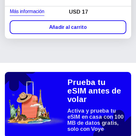
Más información
USD
17
Añadir al carrito
Prueba tu
eSIM antes de
volar
Activa y prueba tu
eSIM en casa con 100
MB de datos gratis,
solo con Voye