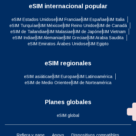
eSIM internacional popular
eSIM Estados Unidos
eSIM Francia
eSIM España
eSIM Italia
eSIM Turquía
eSIM México
eSIM Reino Unido
eSIM de Canadá
eSIM de Tailandia
eSIM Malasia
eSIM de Japón
eSIM Vietnam
eSIM India
eSIM Alemania
eSIM Grecia
eSIM Arabia Saudita
eSIM Emiratos Árabes Unidos
eSIM Egipto
eSIM regionales
eSIM asiática
eSIM Europa
eSIM Latinoamérica
eSIM de Medio Oriente
eSIM de Norteamérica
Planes globales
eSIM global
Refiera y gane
Apoyo
Dispositivos compatibles