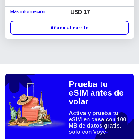
Más información
USD
17
Añadir al carrito
Prueba tu
eSIM antes de
volar
Activa y prueba tu
eSIM en casa con 100
MB de datos gratis,
solo con Voye