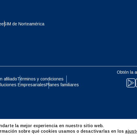
eutsch
Français
- Yen Japonés
EUR - Euro
e
eSIM de Norteamérica
עברית
العرب
- Baht Tailandés
PHP - Peso Filipino
日本語
한국어
- Rupia Indonesia
AUD - Dólar Australiano
Obtén la a
olski
Português
n afiliado
Términos y condiciones
luciones Empresariales
Planes familiares
- Dólar Canadiense
GBP - Libra Esterlina
ทย
Türkçe
- Dirham De Los Emiratos
ILS - Nuevo Shekel Israelí
es Unidos
简体中文
繁體中文
darte la mejor experiencia en nuestro sitio web.
- Franco Suizo
NZD - Dólar De Nueva Zelanda
rmación sobre qué cookies usamos o desactivarlas en los
ajust