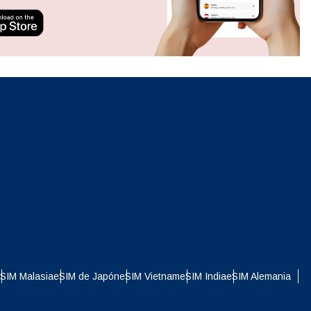
ation.
n scan
efits
Cerrar ventana emergente
Cerrar ventana emergente
SIM Malasia
eSIM de Japón
eSIM Vietnam
eSIM India
eSIM Alemania