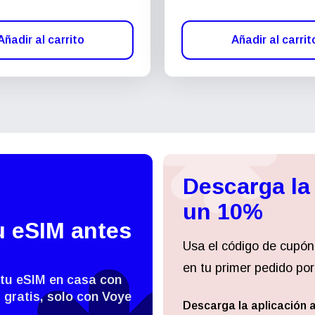
Añadir al carrito
Añadir al carrit
Descarga la
un 10%
u eSIM antes
Usa el código de cupón
en tu primer pedido por
 tu eSIM en casa con
 gratis, solo con Voye
Descarga la aplicación 
Iniciar sesión o registrarse