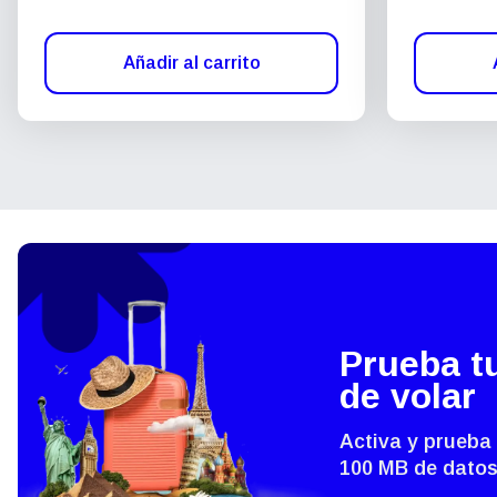
Añadir al carrito
Prueba t
de volar
Activa y prueba
100 MB de datos