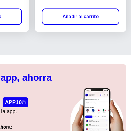
o
Añadir al carrito
 app, ahorra
APP10
 la app.
ahora:
Cerrar ventana emergente