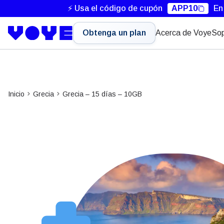
⚡ Usa el código de cupón
APP10
En
Obtenga un plan
Acerca de Voye
Sop
Inicio
Grecia
Grecia – 15 días – 10GB