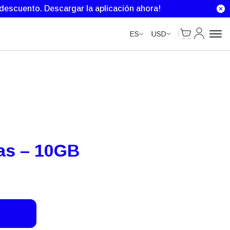
Unlimited Data
e descuento.
Descargar la aplicación ahora!
Cart
Mi Cuenta
ES
USD
ías – 10GB