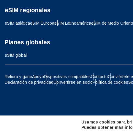
eSIM regionales
D
JPY 
eSIM asiática
eSIM Europa
eSIM Latinoamérica
eSIM de Medio Orient
ية
THB 
Planes globales
eSIM global
IDR 
P
Refiera y gane
Apoyo
Dispositivos compatibles
Contacto
Conviértete e
Declaración de privacidad
Convertirse en socio
Política de cookies
So
CAD 
ไ
AED 
Árab
Usamos cookies para brin
CHF 
Puedes obtener más info