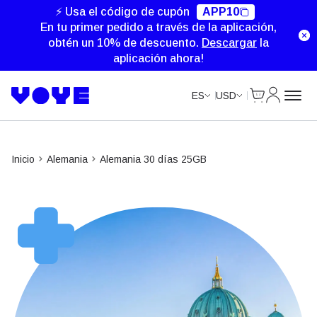
Unlimited Data
⚡ Usa el código de cupón
APP10
En tu primer pedido a través de la aplicación,
obtén un 10% de descuento.
Descargar
la
aplicación ahora!
Cart
Mi Cuent
ES
USD
Inicio
Alemania
Alemania 30 días 25GB