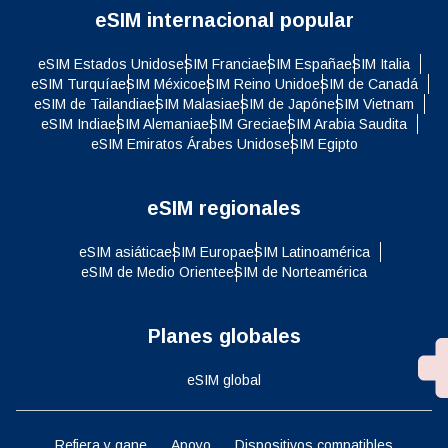
eSIM internacional popular
eSIM Estados Unidos
eSIM Francia
eSIM España
eSIM Italia
eSIM Turquía
eSIM México
eSIM Reino Unido
eSIM de Canadá
eSIM de Tailandia
eSIM Malasia
eSIM de Japón
eSIM Vietnam
eSIM India
eSIM Alemania
eSIM Grecia
eSIM Arabia Saudita
eSIM Emiratos Árabes Unidos
eSIM Egipto
eSIM regionales
eSIM asiática
eSIM Europa
eSIM Latinoamérica
eSIM de Medio Oriente
eSIM de Norteamérica
Planes globales
eSIM global
Refiera y gane
Apoyo
Dispositivos compatibles