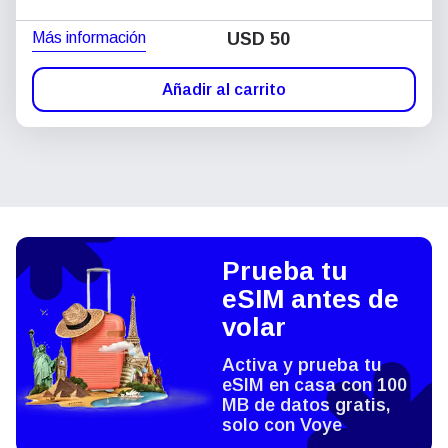
Más información
USD
50
Añadir al carrito
Prueba tu
eSIM antes de
volar
Activa y prueba tu
eSIM en casa con 100
MB de datos gratis,
solo con Voye