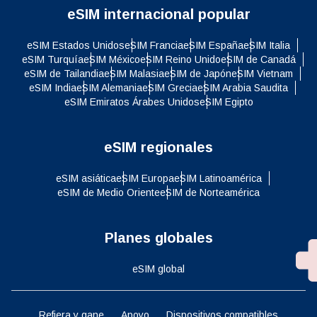
eSIM internacional popular
eSIM Estados Unidos
eSIM Francia
eSIM España
eSIM Italia
eSIM Turquía
eSIM México
eSIM Reino Unido
eSIM de Canadá
eSIM de Tailandia
eSIM Malasia
eSIM de Japón
eSIM Vietnam
eSIM India
eSIM Alemania
eSIM Grecia
eSIM Arabia Saudita
eSIM Emiratos Árabes Unidos
eSIM Egipto
eSIM regionales
eSIM asiática
eSIM Europa
eSIM Latinoamérica
eSIM de Medio Oriente
eSIM de Norteamérica
Planes globales
eSIM global
Refiera y gane
Apoyo
Dispositivos compatibles