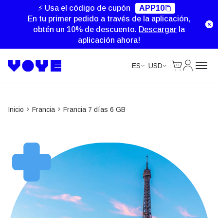
Unlimited Data
Unlimited Data
⚡ Usa el código de cupón
APP10
En tu primer pedido a través de la aplicación,
obtén un 10% de descuento.
Descargar
la
aplicación ahora!
Cart
Mi Cuent
ES
USD
Inicio
Francia
Francia 7 días 6 GB