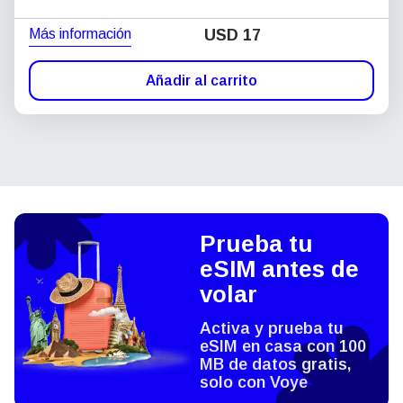
Más información
USD
17
Añadir al carrito
Prueba tu
eSIM antes de
volar
Activa y prueba tu
eSIM en casa con 100
MB de datos gratis,
solo con Voye