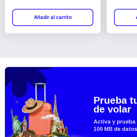
Añadir al carrito
Prueba t
de volar
Activa y prueba
100 MB de datos