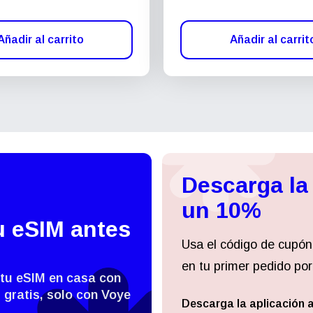
Añadir al carrito
Añadir al carrit
Descarga la
un 10%
u eSIM antes
Usa el código de cupón
en tu primer pedido por
 tu eSIM en casa con
 gratis, solo con Voye
Descarga la aplicación 
Iniciar sesión o registrarse