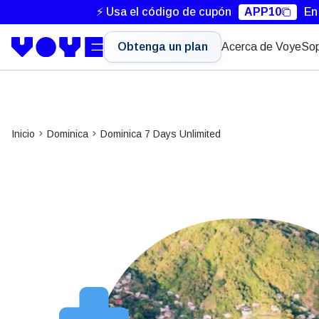
⚡ Usa el código de cupón
APP10
En
Obtenga un plan
Acerca de Voye
Sop
Inicio
Dominica
Dominica 7 Days Unlimited