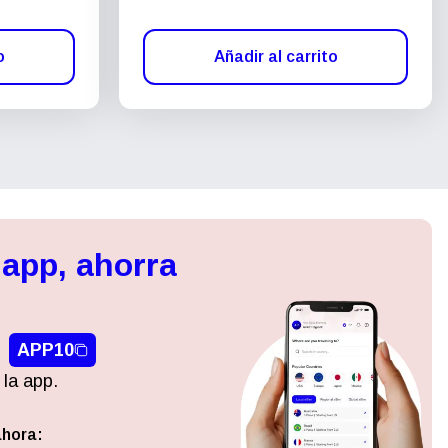
o
Añadir al carrito
 app, ahorra
APP10
 la app.
ahora:
Cerrar ventana emergente