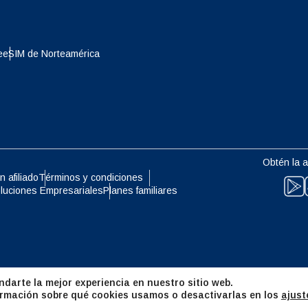
eutsch
Français
- Yen Japonés
EUR - Euro
e
eSIM de Norteamérica
עברית
العرب
- Baht Tailandés
PHP - Peso Filipino
日本語
한국어
- Rupia Indonesia
AUD - Dólar Australiano
Obtén la a
olski
Português
n afiliado
Términos y condiciones
luciones Empresariales
Planes familiares
- Dólar Canadiense
GBP - Libra Esterlina
ทย
Türkçe
- Dirham De Los Emiratos
ILS - Nuevo Shekel Israelí
es Unidos
简体中文
繁體中文
darte la mejor experiencia en nuestro sitio web.
- Franco Suizo
NZD - Dólar De Nueva Zelanda
rmación sobre qué cookies usamos o desactivarlas en los
ajust