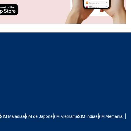
ation.
n scan
efits
Cerrar ventana emergente
Cerrar ventana emergente
SIM Malasia
eSIM de Japón
eSIM Vietnam
eSIM India
eSIM Alemania