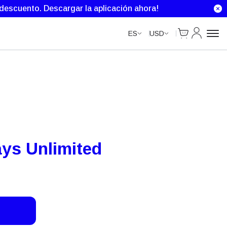
Unlimited Data
Unlimited Data
Unlimited Data
e descuento.
Descargar la aplicación ahora!
Cart
Mi Cuenta
ES
USD
ys Unlimited