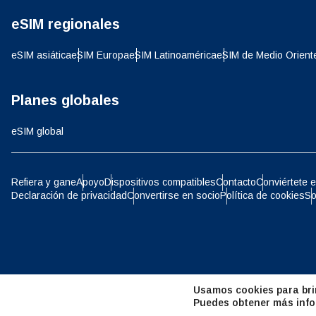
eSIM regionales
D
JPY 
eSIM asiática
eSIM Europa
eSIM Latinoamérica
eSIM de Medio Orient
ية
THB 
Planes globales
eSIM global
IDR 
P
Refiera y gane
Apoyo
Dispositivos compatibles
Contacto
Conviértete e
Declaración de privacidad
Convertirse en socio
Política de cookies
So
CAD 
ไ
AED 
Árab
Usamos cookies para brin
CHF 
Puedes obtener más info