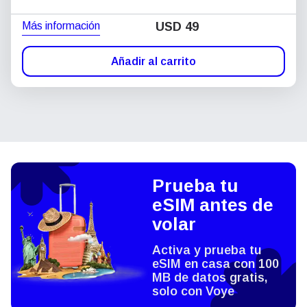
Más información
USD
49
Añadir al carrito
Prueba tu
eSIM antes de
volar
Activa y prueba tu
eSIM en casa con 100
MB de datos gratis,
solo con Voye