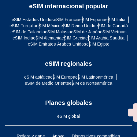
eSIM internacional popular
eSIM Estados Unidos
eSIM Francia
eSIM España
eSIM Italia
eSIM Turquía
eSIM México
eSIM Reino Unido
eSIM de Canadá
eSIM de Tailandia
eSIM Malasia
eSIM de Japón
eSIM Vietnam
eSIM India
eSIM Alemania
eSIM Grecia
eSIM Arabia Saudita
eSIM Emiratos Árabes Unidos
eSIM Egipto
eSIM regionales
eSIM asiática
eSIM Europa
eSIM Latinoamérica
eSIM de Medio Oriente
eSIM de Norteamérica
Planes globales
eSIM global
Refiera y gane
Apoyo
Dispositivos compatibles