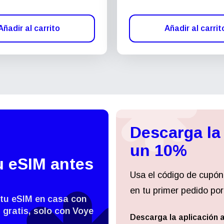
Añadir al carrito
Añadir al carrit
Descarga la
un 10%
u eSIM antes
Usa el código de cupón
en tu primer pedido por
 tu eSIM en casa con
 gratis, solo con Voye
Descarga la aplicación 
Iniciar sesión o registrarse