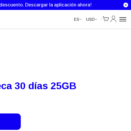
Unlimited Data
e descuento.
Descargar la aplicación ahora!
Cart
Mi Cuenta
ES
USD
eca 30 días 25GB