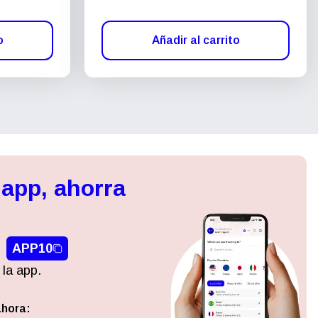
o
Añadir al carrito
 app, ahorra
APP10
 la app.
ahora:
Cerrar ventana emergente