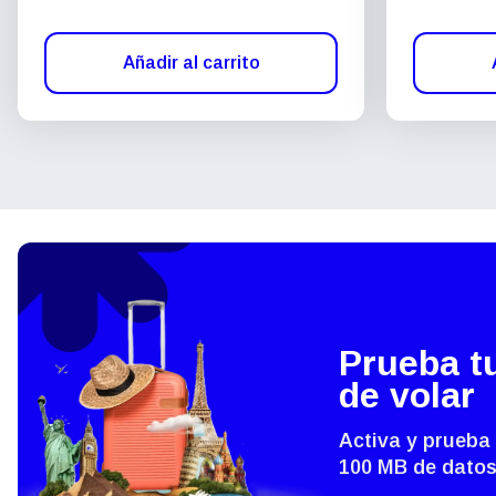
Añadir al carrito
Prueba t
de volar
Activa y prueba
100 MB de datos