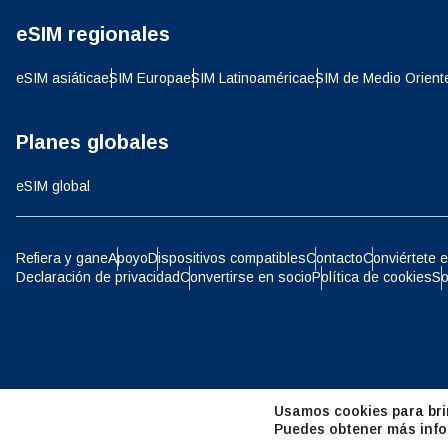
eSIM regionales
D
JPY 
eSIM asiática
eSIM Europa
eSIM Latinoamérica
eSIM de Medio Orient
ية
THB 
Planes globales
eSIM global
IDR 
P
Refiera y gane
Apoyo
Dispositivos compatibles
Contacto
Conviértete e
Declaración de privacidad
Convertirse en socio
Política de cookies
So
CAD 
ไ
AED 
Árab
Usamos cookies para brin
CHF 
Puedes obtener más info