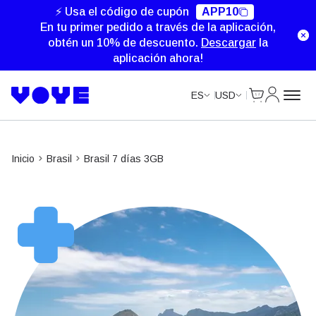
Unlimited Data
Unlimited Data
Unlimited Data
Unlimited Data
⚡ Usa el código de cupón
APP10
En tu primer pedido a través de la aplicación,
obtén un 10% de descuento.
Descargar
la
aplicación ahora!
Cart
Mi Cuent
ES
USD
Inicio
Brasil
Brasil 7 días 3GB