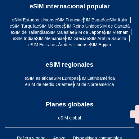
eSIM internacional popular
eSIM Estados Unidos
eSIM Francia
eSIM España
eSIM Italia
eSIM Turquía
eSIM México
eSIM Reino Unido
eSIM de Canadá
eSIM de Tailandia
eSIM Malasia
eSIM de Japón
eSIM Vietnam
eSIM India
eSIM Alemania
eSIM Grecia
eSIM Arabia Saudita
eSIM Emiratos Árabes Unidos
eSIM Egipto
eSIM regionales
eSIM asiática
eSIM Europa
eSIM Latinoamérica
eSIM de Medio Oriente
eSIM de Norteamérica
Planes globales
eSIM global
Refiera y gane
Apoyo
Dispositivos compatibles