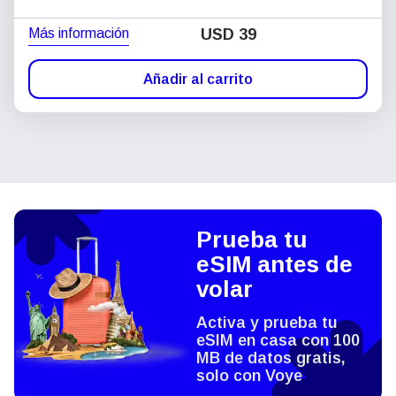
Más información
USD
39
Añadir al carrito
Prueba tu
eSIM antes de
volar
Activa y prueba tu
eSIM en casa con 100
MB de datos gratis,
solo con Voye