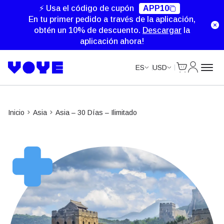
Unlimited Data
Unlimited Data
Unlimited Data
⚡ Usa el código de cupón
APP10
En tu primer pedido a través de la aplicación,
obtén un 10% de descuento.
Descargar
la
aplicación ahora!
Cart
Mi Cuent
ES
USD
Inicio
Asia
Asia – 30 Días – Ilimitado