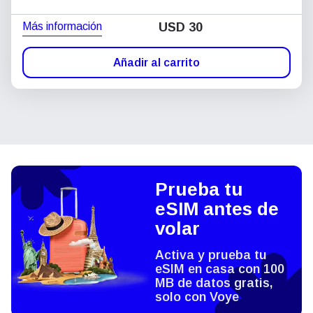
Más información
USD
30
Añadir al carrito
Prueba tu
eSIM antes de
volar
Activa y prueba tu
eSIM en casa con 100
MB de datos gratis,
solo con Voye