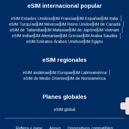
eSIM internacional popular
eSIM Estados Unidos
eSIM Francia
eSIM España
eSIM Italia
eSIM Turquía
eSIM México
eSIM Reino Unido
eSIM de Canadá
eSIM de Tailandia
eSIM Malasia
eSIM de Japón
eSIM Vietnam
eSIM India
eSIM Alemania
eSIM Grecia
eSIM Arabia Saudita
eSIM Emiratos Árabes Unidos
eSIM Egipto
eSIM regionales
eSIM asiática
eSIM Europa
eSIM Latinoamérica
eSIM de Medio Oriente
eSIM de Norteamérica
Planes globales
eSIM global
Refiera y gane
Apoyo
Dispositivos compatibles