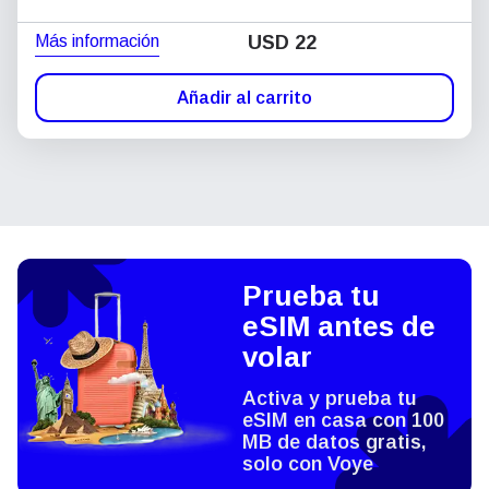
Más información
USD
22
Añadir al carrito
Prueba tu
eSIM antes de
volar
Activa y prueba tu
eSIM en casa con 100
MB de datos gratis,
solo con Voye