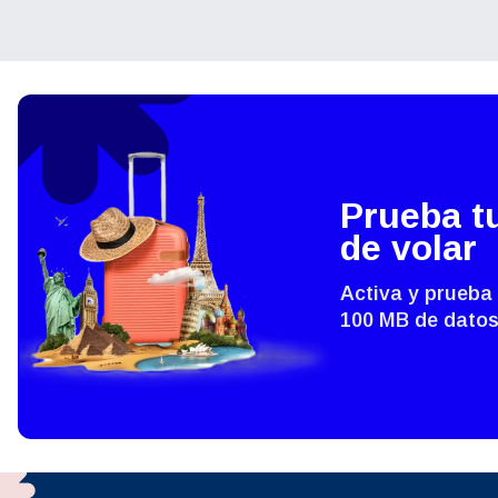
ية
THB 
IDR 
P
Prueba t
CAD 
de volar
ไ
AED 
Activa y prueba
Árab
100 MB de datos
CHF 
HKD 