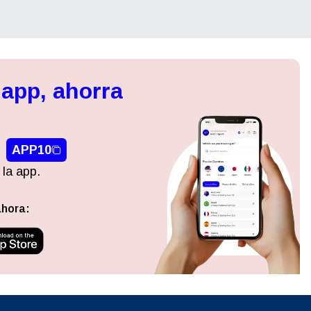
 app, ahorra
APP10
 la app.
ahora: