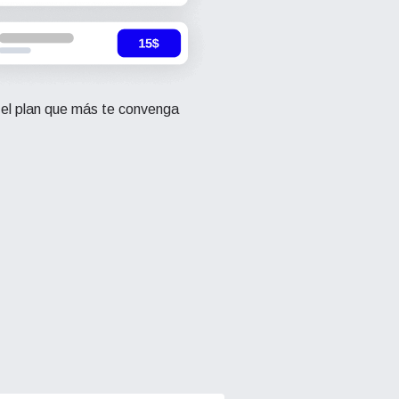
 el plan que más te convenga
Cerrar ventana emergente
Close Popup
Close Popup
y la
y la
ation.