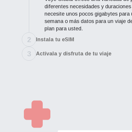
diferentes necesidades y duraciones
necesite unos pocos gigabytes para
semana o más datos para un viaje d
plan para usted.
2
Instala tu eSIM
3
Actívala y disfruta de tu viaje
Red
Red
How 
Esta e
Esta e
To get
veloci
veloci
techno
Puedes
Puedes