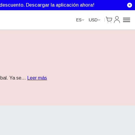
e descuento.
Descargar la aplicación ahora!
Cart
Mi Cuenta
ES
USD
obal. Ya se
...
Leer más