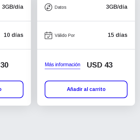
3GB/día
3GB/día
Datos
10 días
15 días
Válido Por
30
USD
43
Más información
o
Añadir al carrito