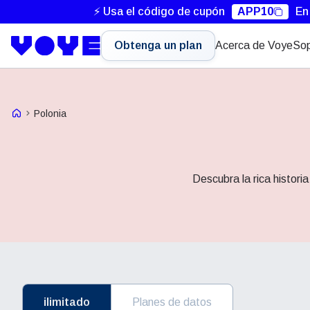
⚡ Usa el código de cupón
APP10
En
Obtenga un plan
Acerca de Voye
Sop
Voye Homepage
Polonia
Descubra la rica histori
ilimitado
Planes de datos