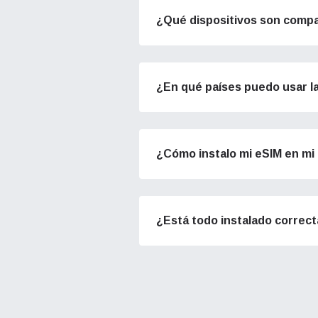
They w
or ent
¿Qué dispositivos son compa
PL
PL
of eSI
Or
Or
Sel
Corre
¿En qué países puedo usar l
Pl
Pl
Sel
Busca
¿Cómo instalo mi eSIM en mi 
USD 
(EE.
¿Está todo instalado correc
E
SGD 
D
JPY 