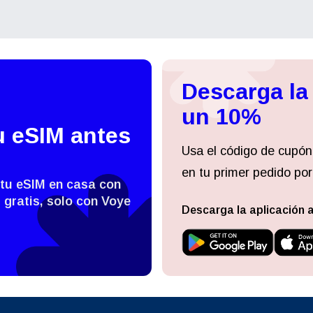
עברית
العرب
- Baht Tailandés
PHP - Peso Filipino
日本語
한국어
- Rupia Indonesia
AUD - Dólar Australiano
Descarga la
un 10%
olski
Português
u eSIM antes
- Dólar Canadiense
GBP - Libra Esterlina
Usa el código de cupón
ทย
Türkçe
en tu primer pedido por
- Dirham De Los Emiratos
 tu eSIM en casa con
ILS - Nuevo Shekel Israelí
es Unidos
 gratis, solo con Voye
Descarga la aplicación 
简体中文
繁體中文
- Franco Suizo
NZD - Dólar De Nueva Zelanda
- Dólar De Hong Kong