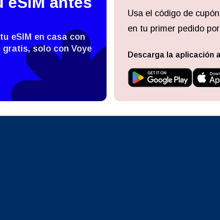
u eSIM antes
nglish
Español
Usa el código de cupón
- Dólar De Singapur
TWD - Nuevo Dólar Taiwanés
en tu primer pedido por
 tu eSIM en casa con
eutsch
Français
 gratis, solo con Voye
- Yen Japonés
EUR - Euro
Descarga la aplicación 
עברית
العرب
- Baht Tailandés
PHP - Peso Filipino
日本語
한국어
- Rupia Indonesia
AUD - Dólar Australiano
olski
Português
- Dólar Canadiense
GBP - Libra Esterlina
ทย
Türkçe
- Dirham De Los Emiratos
ILS - Nuevo Shekel Israelí
es Unidos
简体中文
繁體中文