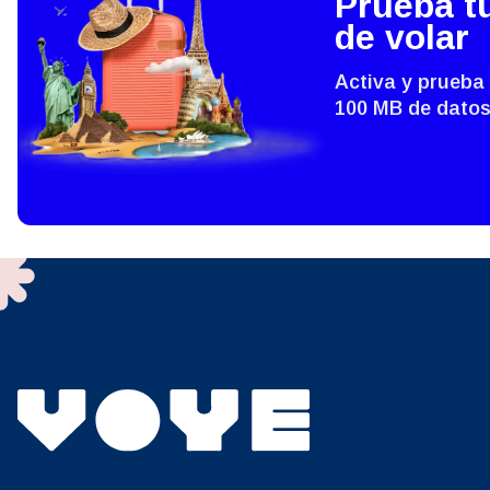
Prueba t
E
de volar
SGD 
Activa y prueba
D
100 MB de datos
JPY 
ية
THB 
IDR 
P
CAD 
ไ
AED 
Árab