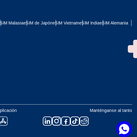
SIM Malasia
eSIM de Japón
eSIM Vietnam
eSIM India
eSIM Alemania
plicación
Manténganse al tanto