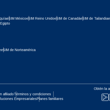
- Franco Suizo
NZD - Dólar De Nueva Zelanda
quía
eSIM México
eSIM Reino Unido
eSIM de Canadá
eSIM de Tailandia
e
- Dólar De Hong Kong
Egipto
e
eSIM de Norteamérica
Obtén la a
n afiliado
Términos y condiciones
luciones Empresariales
Planes familiares