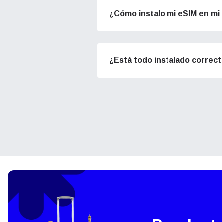
¿Cómo instalo mi eSIM en mi 
How 
To get
techno
¿Está todo instalado correc
They w
or ent
of eSI
Sel
Corre
Sel
Busca
USD 
(EE.