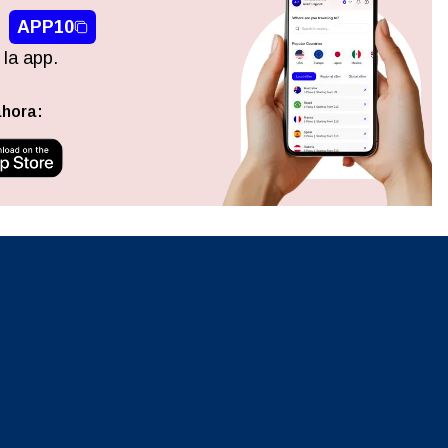
APP10
 la app.
ahora: