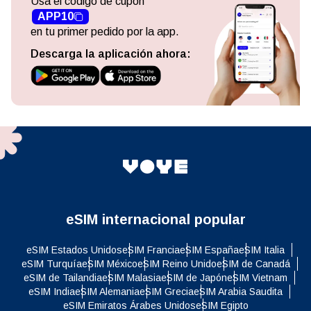
Usa el código de cupón
APP10
en tu primer pedido por la app.
Descarga la aplicación ahora:
eSIM internacional popular
eSIM Estados Unidos
eSIM Francia
eSIM España
eSIM Italia
eSIM Turquía
eSIM México
eSIM Reino Unido
eSIM de Canadá
eSIM de Tailandia
eSIM Malasia
eSIM de Japón
eSIM Vietnam
eSIM India
eSIM Alemania
eSIM Grecia
eSIM Arabia Saudita
eSIM Emiratos Árabes Unidos
eSIM Egipto