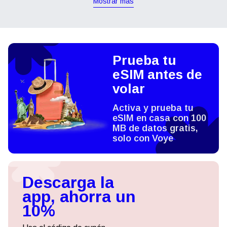
Mostrar más
Prueba tu
eSIM antes de
volar
Activa y prueba tu
eSIM en casa con 100
MB de datos gratis,
solo con Voye
Descarga la
app, ahorra un
10%