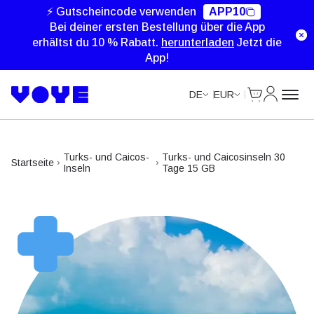
Unlimited Data
Unlimited Data
Unlimited Data
Unlimited Data
⚡ Gutscheincode verwenden
APP10
Bei deiner ersten Bestellung über die App
erhältst du 10 % Rabatt.
herunterladen
Jetzt die
App!
Cart
Mein Kon
DE
EUR
Turks- und Caicos-
Turks- und Caicosinseln 30
Startseite
Inseln
Tage 15 GB