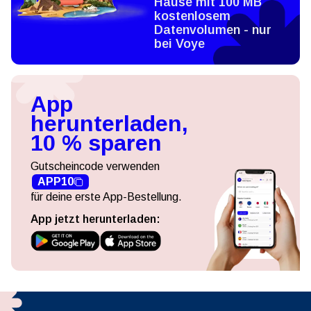
Hause mit 100 MB
kostenlosem
Datenvolumen - nur
bei Voye
App
herunterladen,
10 % sparen
Gutscheincode verwenden
APP10
für deine erste App-Bestellung.
App jetzt herunterladen: