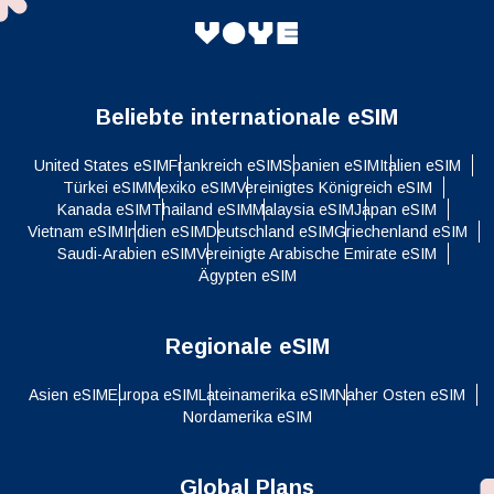
Beliebte internationale eSIM
United States eSIM
Frankreich eSIM
Spanien eSIM
Italien eSIM
Türkei eSIM
Mexiko eSIM
Vereinigtes Königreich eSIM
Kanada eSIM
Thailand eSIM
Malaysia eSIM
Japan eSIM
Vietnam eSIM
Indien eSIM
Deutschland eSIM
Griechenland eSIM
Saudi-Arabien eSIM
Vereinigte Arabische Emirate eSIM
Ägypten eSIM
Regionale eSIM
Asien eSIM
Europa eSIM
Lateinamerika eSIM
Naher Osten eSIM
Nordamerika eSIM
Global Plans