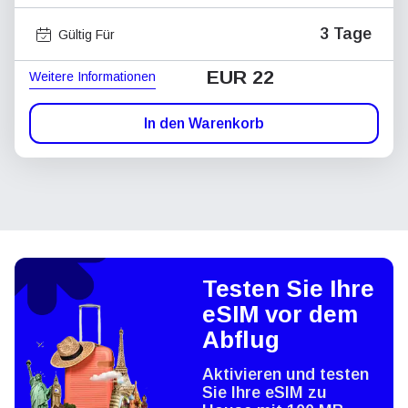
3 Tage
Gültig Für
EUR 22
Weitere Informationen
In den Warenkorb
Testen Sie Ihre
eSIM vor dem
Abflug
Aktivieren und testen
Sie Ihre eSIM zu