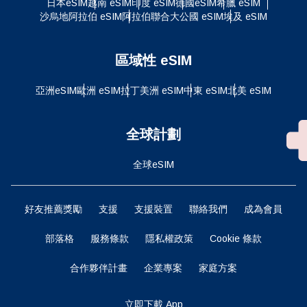
日本eSIM
越南 eSIM
印度 eSIM
德國eSIM
希臘 eSIM
沙烏地阿拉伯 eSIM
阿拉伯聯合大公國 eSIM
埃及 eSIM
區域性 eSIM
亞洲eSIM
歐洲 eSIM
拉丁美洲 eSIM
中東 eSIM
北美 eSIM
全球計劃
全球eSIM
好友推薦獎勵
支援
支援裝置
聯絡我們
成為會員
部落格
服務條款
隱私權政策
Cookie 條款
合作夥伴計畫
企業專案
家庭方案
立即下載 App