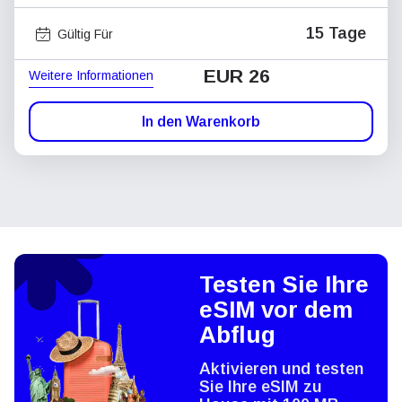
15 Tage
Gültig Für
EUR 26
Weitere Informationen
In den Warenkorb
Testen Sie Ihre
eSIM vor dem
Abflug
Aktivieren und testen
Sie Ihre eSIM zu