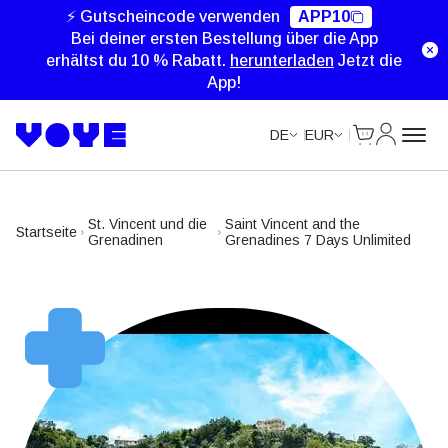
Unlimited Data
Unlimited Data
Unlimited Data
⚡ Gutscheincode verwenden
APP10
Bei deiner ersten Bestellung über die App
erhältst du 10 % Rabatt.
herunterladen
Jetzt die
App!
Cart
Mein Kon
DE
EUR
St. Vincent und die
Saint Vincent and the
Startseite
Grenadinen
Grenadines 7 Days Unlimited