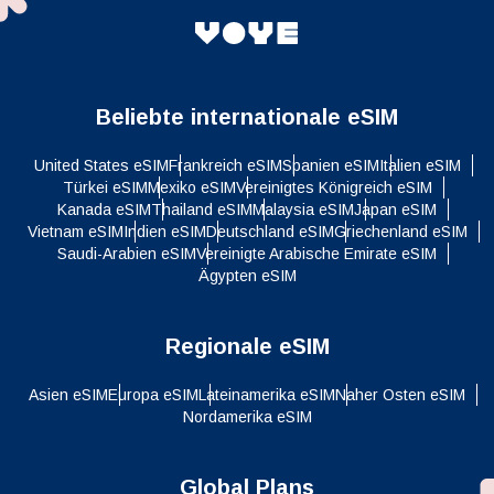
Beliebte internationale eSIM
United States eSIM
Frankreich eSIM
Spanien eSIM
Italien eSIM
Türkei eSIM
Mexiko eSIM
Vereinigtes Königreich eSIM
Kanada eSIM
Thailand eSIM
Malaysia eSIM
Japan eSIM
Vietnam eSIM
Indien eSIM
Deutschland eSIM
Griechenland eSIM
Saudi-Arabien eSIM
Vereinigte Arabische Emirate eSIM
Ägypten eSIM
Regionale eSIM
Asien eSIM
Europa eSIM
Lateinamerika eSIM
Naher Osten eSIM
Nordamerika eSIM
Global Plans