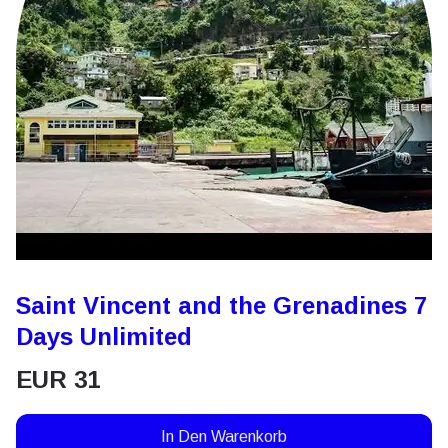
Saint Vincent and the Grenadines 7
Days Unlimited
EUR
31
In Den Warenkorb