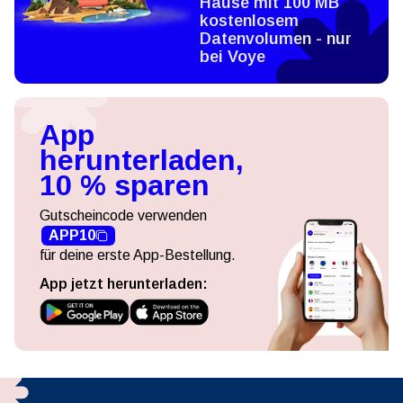
Hause mit 100 MB
kostenlosem
Datenvolumen - nur
bei Voye
App
herunterladen,
10 % sparen
Gutscheincode verwenden
APP10
für deine erste App-Bestellung.
App jetzt herunterladen: