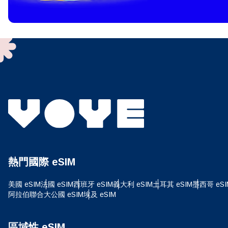
To get
techno
They w
or ent
of eSI
選
電子
選
搜尋
熱門國際 eSIM
USD
美國 eSIM
法國 eSIM
西班牙 eSIM
義大利 eSIM
土耳其 eSIM
墨西哥 eSI
阿拉伯聯合大公國 eSIM
埃及 eSIM
E
SGD
區域性 eSIM