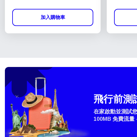
加入購物車
飛行前測試
在家啟動並測試您的
100MB 免費流量 
How 