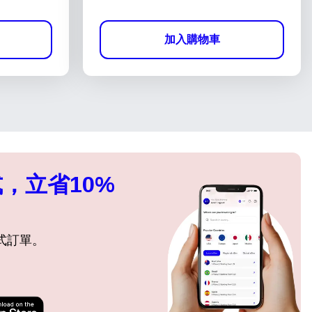
加入購物車
，立省10%
式訂單。
關閉彈出視窗