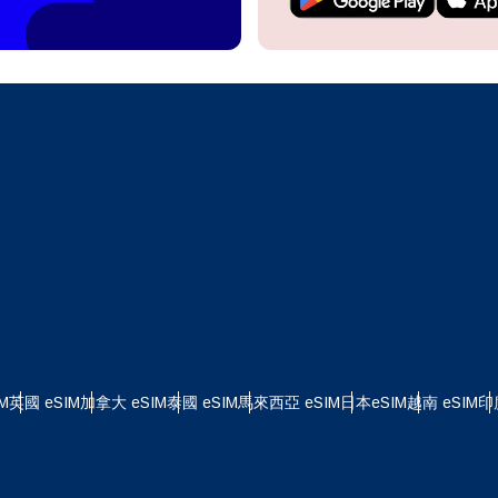
繼續前往您的帳戶或在幾秒鐘內建立一個新帳戶。
 your eSIM, start by checking if your device supports eSIM
logy. Then, contact your mobile carrier to request an eSIM activ
ill provide you with a QR code or activation details that you ca
繼續使用
Apple
er in your device settings. Once activated, you can enjoy the ben
M without needing a physical SIM card!
或使用電子郵件繼續
擇貨幣：
郵件
擇語言：
貨幣
發送驗證碼
 - 美元 (US)
KRW - 韓元
M
英國 eSIM
加拿大 eSIM
泰國 eSIM
馬來西亞 eSIM
日本eSIM
越南 eSIM
印
nglish
Español
 - 新加坡元
TWD - 新台幣