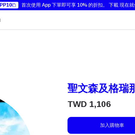
PP10
首次使用 App 下單即可享 10% 的折扣。
下載 現在
勵
聖文森及格瑞那
TWD
1,106
加入購物車