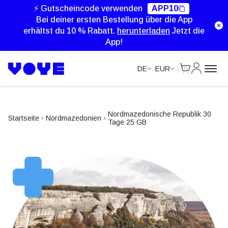
⚡ Gutscheincode verwenden
APP10
Bei deiner ersten Bestellung über die App
erhältst du 10 % Rabatt.
herunterladen
Jetzt die
App!
Cart
Mein Kon
DE
EUR
Nordmazedonische Republik 30
Startseite
Nordmazedonien
Tage 25 GB