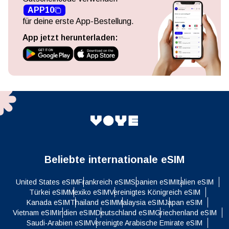
APP10
für deine erste App-Bestellung.
App jetzt herunterladen:
Beliebte internationale eSIM
United States eSIM
Frankreich eSIM
Spanien eSIM
Italien eSIM
Türkei eSIM
Mexiko eSIM
Vereinigtes Königreich eSIM
Kanada eSIM
Thailand eSIM
Malaysia eSIM
Japan eSIM
Vietnam eSIM
Indien eSIM
Deutschland eSIM
Griechenland eSIM
Saudi-Arabien eSIM
Vereinigte Arabische Emirate eSIM