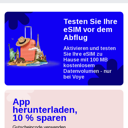
Testen Sie Ihre
eSIM vor dem
Abflug
Aktivieren und testen
Sie Ihre eSIM zu
Hause mit 100 MB
kostenlosem
Datenvolumen - nur
bei Voye
App
herunterladen,
10 % sparen
Gutscheincode verwenden