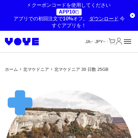
⚡ クーポンコードを使用してください
APP10
アプリでの初回注文で10%オフ。
ダウンロード
今
すぐアプリを！
Cart
マイアカ
JA
JPY
ホーム
北マケドニア
北マケドニア 30 日数 25GB