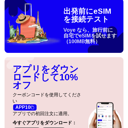
出発前にeSIM
を接続テスト
Voye なら、旅行前に
自宅でeSIMを試せます
（100MB無料）
アプリをダウン
ロードして10%
オフ
クーポンコードを使用してくださ
い
APP10
アプリでの初回注文に適用。
今すぐアプリをダウンロード：