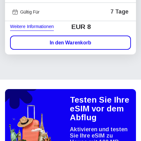
7 Tage
Gültig Für
EUR 8
Weitere Informationen
In den Warenkorb
Testen Sie Ihre
eSIM vor dem
Abflug
Aktivieren und testen
Sie Ihre eSIM zu