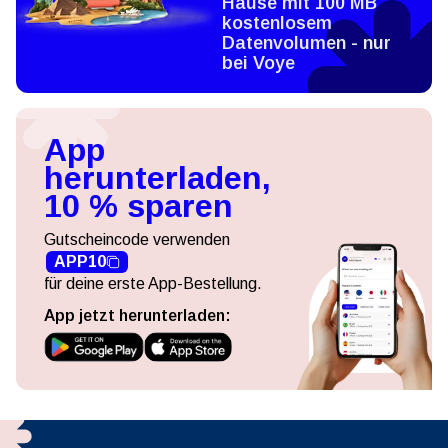
Hause mit 100 MB
kostenlosem
Datenvolumen - nur
bei Voye
App
herunterladen,
10 % sparen
Gutscheincode verwenden
APP10
für deine erste App-Bestellung.
App jetzt herunterladen: