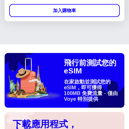
加入購物車
飛行前測試您的
eSIM
在家啟動並測試您的
eSIM，即可獲得
100MB 免費流量 - 僅由
Voye 特別提供
下載應用程式，