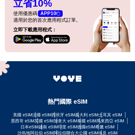
立省10%
使用優惠碼
APP10
適用於您的首次應用程式訂單。
立即下載應用程式：
熱門國際 eSIM
美國 eSIM
法國 eSIM
西班牙 eSIM
義大利 eSIM
土耳其 eSIM
墨西哥 eSIM
英國 eSIM
加拿大 eSIM
泰國 eSIM
馬來西亞 eSIM
日本eSIM
越南 eSIM
印度 eSIM
德國eSIM
希臘 eSIM
沙烏地阿拉伯 eSIM
阿拉伯聯合大公國 eSIM
埃及 eSIM