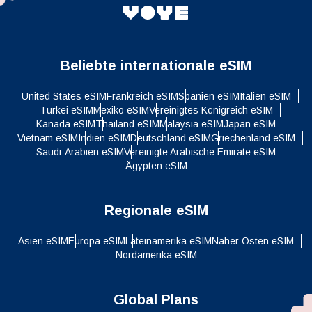
Beliebte internationale eSIM
United States eSIM
Frankreich eSIM
Spanien eSIM
Italien eSIM
Türkei eSIM
Mexiko eSIM
Vereinigtes Königreich eSIM
Kanada eSIM
Thailand eSIM
Malaysia eSIM
Japan eSIM
Vietnam eSIM
Indien eSIM
Deutschland eSIM
Griechenland eSIM
Saudi-Arabien eSIM
Vereinigte Arabische Emirate eSIM
Ägypten eSIM
Regionale eSIM
Asien eSIM
Europa eSIM
Lateinamerika eSIM
Naher Osten eSIM
Nordamerika eSIM
Global Plans