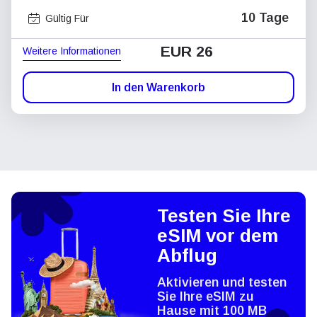
10 Tage
Gültig Für
EUR 26
Weitere Informationen
In den Warenkorb
Testen Sie Ihre
eSIM vor dem
Abflug
Aktivieren und testen
Sie Ihre eSIM zu
Hause mit 100 MB