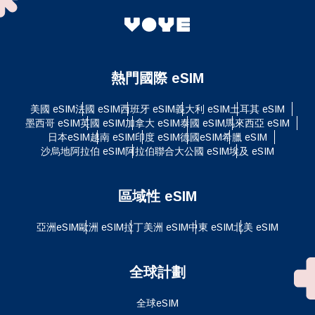
熱門國際 eSIM
美國 eSIM
法國 eSIM
西班牙 eSIM
義大利 eSIM
土耳其 eSIM
墨西哥 eSIM
英國 eSIM
加拿大 eSIM
泰國 eSIM
馬來西亞 eSIM
日本eSIM
越南 eSIM
印度 eSIM
德國eSIM
希臘 eSIM
沙烏地阿拉伯 eSIM
阿拉伯聯合大公國 eSIM
埃及 eSIM
區域性 eSIM
亞洲eSIM
歐洲 eSIM
拉丁美洲 eSIM
中東 eSIM
北美 eSIM
全球計劃
全球eSIM