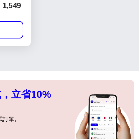
1,549
，立省10%
式訂單。
關閉彈出視窗