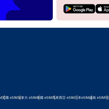
do I get my eSim?
繼續前往您的帳戶或在幾秒鐘內建立一個新帳戶。
 your eSIM, start by checking if your device supports eSIM
logy. Then, contact your mobile carrier to request an eSIM activ
ill provide you with a QR code or activation details that you ca
繼續使用
Apple
er in your device settings. Once activated, you can enjoy the ben
M without needing a physical SIM card!
或使用電子郵件繼續
擇貨幣：
郵件
擇語言：
貨幣
發送驗證碼
 - 美元 (US)
KRW - 韓元
M
英國 eSIM
加拿大 eSIM
泰國 eSIM
馬來西亞 eSIM
日本eSIM
越南 eSIM
印
nglish
Español
 - 新加坡元
TWD - 新台幣