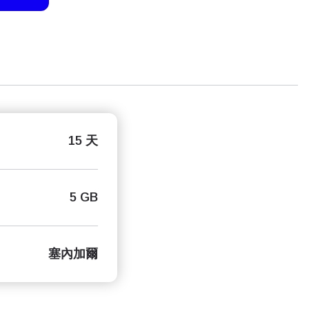
15 天
5 GB
塞內加爾