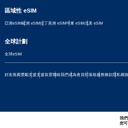
D
區域性 eSIM
JPY
亞洲eSIM
歐洲 eSIM
拉丁美洲 eSIM
中東 eSIM
北美 eSIM
ية
THB
全球計劃
全球eSIM
IDR
P
好友推薦獎勵
支援
支援裝置
聯絡我們
成為會員
部落格
服務條款
隱私權
CAD
ไ
AE
我們
CHF
您可