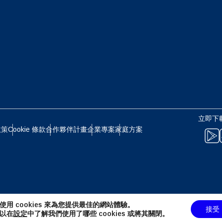
eutsch
Français
 - 日圓
EUR - 歐元
עברית
العرب
 - 泰銖
PHP - 菲律賓比索
日本語
한국어
 - 印尼盾
AUD - 澳幣
立即下載
olski
Português
政策
Cookie 條款
合作夥伴計畫
企業專案
家庭方案
 - 加幣
GBP - 英鎊
ทย
Türkçe
D - 阿聯酋迪拉姆
ILS - 以色列新謝克爾
简体中文
繁體中文
使用 cookies 來為您提供最佳的網站體驗。
接受
 - 瑞士法郎
NZD - 紐西蘭元
以在
設定
中了解我們使用了哪些 cookies 或將其關閉。