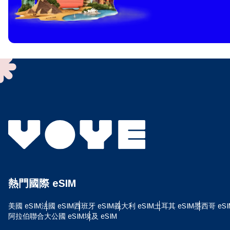
How 
To get
techno
They w
or ent
of eSI
選
電子
選
搜尋
熱門國際 eSIM
USD
美國 eSIM
法國 eSIM
西班牙 eSIM
義大利 eSIM
土耳其 eSIM
墨西哥 eSI
E
阿拉伯聯合大公國 eSIM
埃及 eSIM
SGD