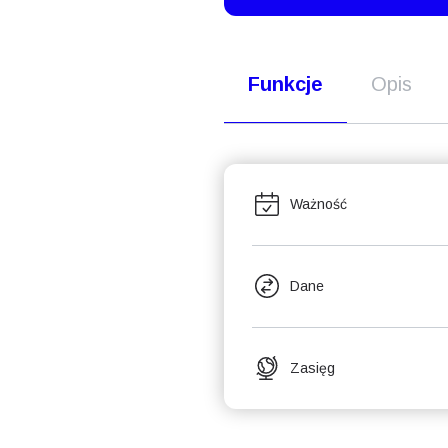
Funkcje
Opis
Ważność
Dane
Zasięg