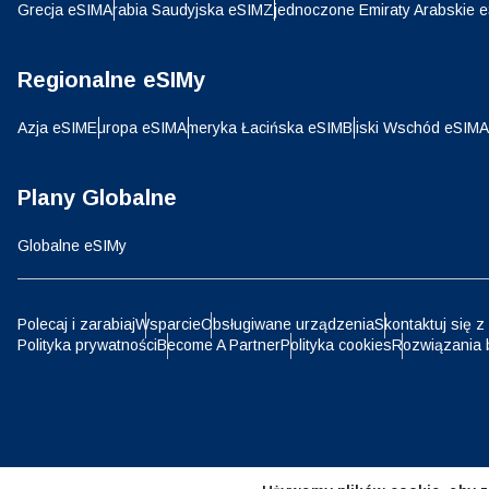
SGD 
Grecja eSIM
Arabia Saudyjska eSIM
Zjednoczone Emiraty Arabskie 
D
Regionalne eSIMy
JPY 
Azja eSIM
Europa eSIM
Ameryka Łacińska eSIM
Bliski Wschód eSIM
A
ية
THB 
Plany Globalne
Globalne eSIMy
IDR 
P
Polecaj i zarabiaj
Wsparcie
Obsługiwane urządzenia
Skontaktuj się z
CAD 
Polityka prywatności
Become A Partner
Polityka cookies
Rozwiązania 
ไ
AED 
Emir
CHF 