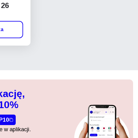
 26
ka
kację,
 10%
P10
 w aplikacji.