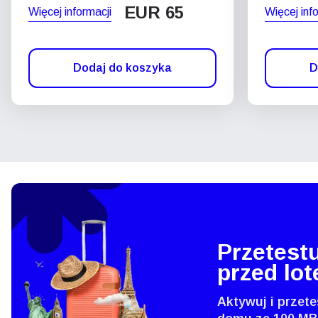
EUR 65
Więcej informacji
Więcej inf
Dodaj do koszyka
D
Przetestu
przed lo
Aktywuj i przete