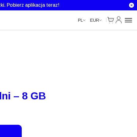
ki.
Pobierz aplikacja teraz!
Cart
Moje kont
PL
EUR
dni – 8 GB