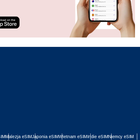
Zamknij wyskakujące okno
ation.
n scan
efits
Zamknij wyskakujące okno
Zamknij wyskakujące okno
i
SIM
Malezja eSIM
Japonia eSIM
Wietnam eSIM
Indie eSIM
Niemcy eSIM