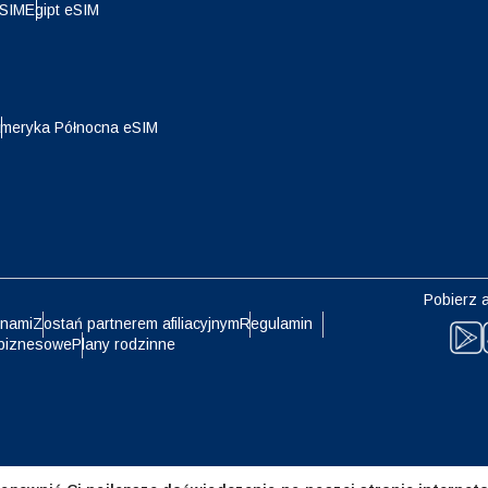
- Dolar Singapurski
TWD - Nowy Dolar Tajwański
eSIM
Egipt eSIM
eutsch
Français
- Jen
EUR - Euro
meryka Północna eSIM
עברית
العرب
- Bat
PHP - Peso Filipińskie
日本語
한국어
- Rupia Indonezyjska
AUD - Dolar Australijski
olski
Português
Pobierz a
 nami
Zostań partnerem afiliacyjnym
Regulamin
- Dolar Kanadyjski
GBP - Funt Szterling
biznesowe
Plany rodzinne
ทย
Türkçe
- Dirham Zjednoczonych
ILS - Nowy Izraelski Szekel
atów Arabskich
简体中文
繁體中文
- Frank Szwajcarski
NZD - Dolar Nowozelandzki