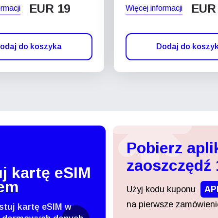
EUR 19
EUR
ormacji
Więcej informacji
odaj do koszyka
Dodaj do koszy
Pobierz apli
zaoszczędź
j kartę eSIM
tem
Użyj kodu kuponu
AP
na pierwsze zamówienie
stuj kartę eSIM w