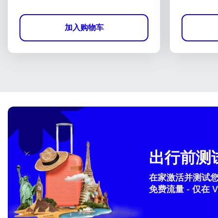
加入购物车
出行前测试
在家激活并测试您的 
免费流量 - 仅在 V
How 