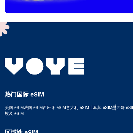
To get
techno
They w
or ent
of eSI
选
电子
选
搜索
热门国际 eSIM
USD
美国 eSIM
法国 eSIM
西班牙 eSIM
意大利 eSIM
土耳其 eSIM
墨西哥 eSI
埃及 eSIM
E
SG
区域性 eSIM