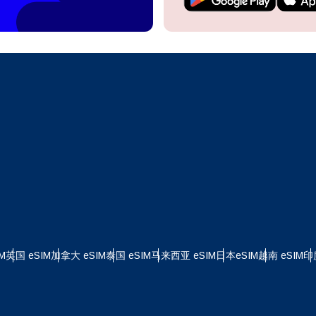
继续访问您的账户或在几秒钟内创建一个新账户。
 your eSIM, start by checking if your device supports eSIM
logy. Then, contact your mobile carrier to request an eSIM activ
ill provide you with a QR code or activation details that you ca
继续使用
Apple
er in your device settings. Once activated, you can enjoy the ben
M without needing a physical SIM card!
或使用电子邮件继续
择货币：
邮件
择语言：
货币
发送验证码
 - 美元
KRW - 南非兰特 (R)
M
英国 eSIM
加拿大 eSIM
泰国 eSIM
马来西亚 eSIM
日本eSIM
越南 eSIM
印
nglish
Español
D - 新加坡元（S$）
TWD - 新台币