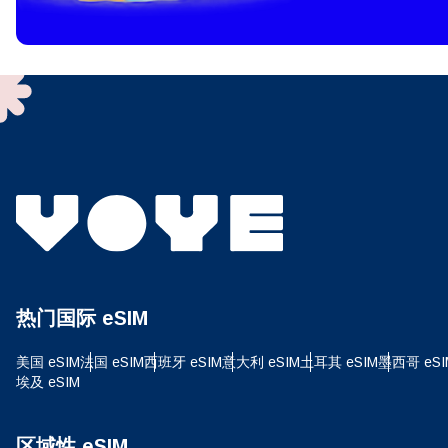
To get
techno
They w
or ent
of eSI
选
电子
选
搜索
热门国际 eSIM
USD
美国 eSIM
法国 eSIM
西班牙 eSIM
意大利 eSIM
土耳其 eSIM
墨西哥 eSI
埃及 eSIM
E
SG
区域性 eSIM