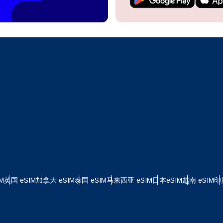
继续访问您的账户或在几秒钟内创建一个新账户。
 your eSIM, start by checking if your device supports eSIM
logy. Then, contact your mobile carrier to request an eSIM activ
ill provide you with a QR code or activation details that you ca
继续使用
Apple
er in your device settings. Once activated, you can enjoy the ben
M without needing a physical SIM card!
或使用电子邮件继续
择货币：
邮件
择语言：
货币
发送验证码
 - 美元
KRW - 南非兰特 (R)
M
英国 eSIM
加拿大 eSIM
泰国 eSIM
马来西亚 eSIM
日本eSIM
越南 eSIM
印
nglish
Español
D - 新加坡元（S$）
TWD - 新台币