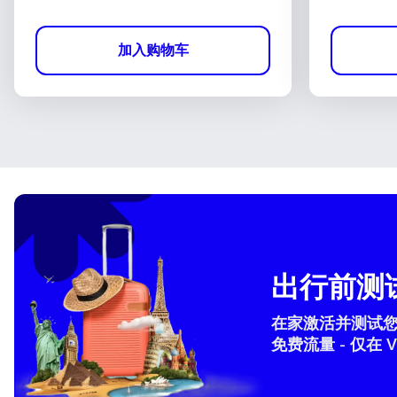
加入购物车
出行前测试
在家激活并测试您的 
免费流量 - 仅在 V
How 