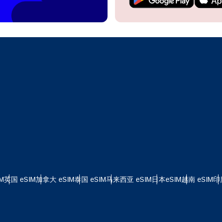
继续访问您的账户或在几秒钟内创建一个新账户。
 your eSIM, start by checking if your device supports eSIM
logy. Then, contact your mobile carrier to request an eSIM activ
ill provide you with a QR code or activation details that you ca
继续使用
Apple
er in your device settings. Once activated, you can enjoy the ben
M without needing a physical SIM card!
或使用电子邮件继续
择货币：
邮件
择语言：
货币
发送验证码
 - 美元
KRW - 南非兰特 (R)
M
英国 eSIM
加拿大 eSIM
泰国 eSIM
马来西亚 eSIM
日本eSIM
越南 eSIM
印
nglish
Español
D - 新加坡元（S$）
TWD - 新台币