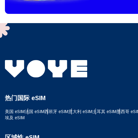
To get
techno
They w
or ent
of eSI
选
电子
选
搜索
热门国际 eSIM
USD
美国 eSIM
法国 eSIM
西班牙 eSIM
意大利 eSIM
土耳其 eSIM
墨西哥 eSI
埃及 eSIM
E
SG
区域性 eSIM