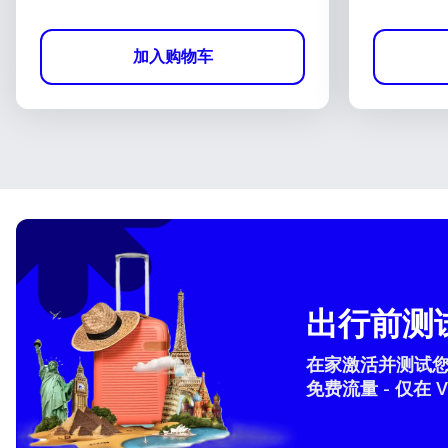
加入购物车
出行前测试
在家激活并测试您的 
免费流量 - 仅在 V
How 