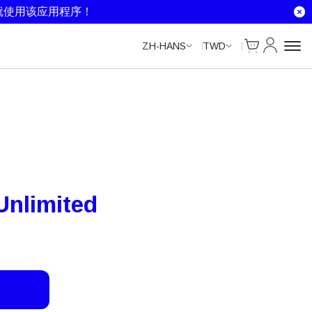
Unlimited Data
Unlimited Data
Unlimited Data
Unlimited Data
就使用该应用程序！
Cart
我的账户
ZH-HANS
TWD
Unlimited