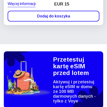
Więcej informacji
EUR 15
Dodaj do koszyka
Przetestuj
kartę eSIM
przed lotem
Aktywuj i przetestuj
kartę eSIM w domu
ze 100 MB
darmowych danych -
tylko z Voye