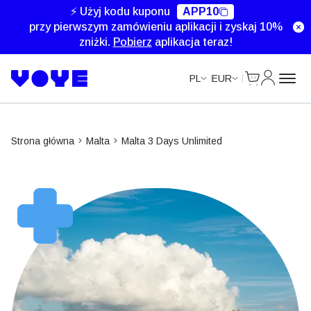
Unlimited Data
Unlimited Data
Unlimited Data
Unlimited Data
⚡ Użyj kodu kuponu
APP10
przy pierwszym zamówieniu aplikacji i zyskaj 10%
zniżki.
Pobierz
aplikacja teraz!
Cart
Moje kon
PL
EUR
Strona główna
Malta
Malta 3 Days Unlimited