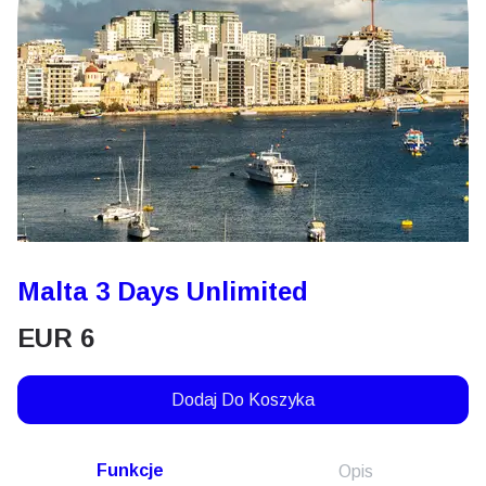
Malta 3 Days Unlimited
EUR
6
Dodaj Do Koszyka
Funkcje
Opis