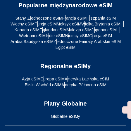
Popularne międzynarodowe eSIM
Stany Zjednoczone eSIM
Francja eSIM
Hiszpania eSIM
Włochy eSIM
Turcja eSIM
Meksyk eSIM
Wielka Brytania eSIM
Kanada eSIM
Tajlandia eSIM
Malezja eSIM
Japonia eSIM
Wietnam eSIM
Indie eSIM
Niemcy eSIM
Grecja eSIM
Arabia Saudyjska eSIM
Zjednoczone Emiraty Arabskie eSIM
Egipt eSIM
Regionalne eSIMy
Azja eSIM
Europa eSIM
Ameryka Łacińska eSIM
Bliski Wschód eSIM
Ameryka Północna eSIM
Plany Globalne
Globalne eSIMy