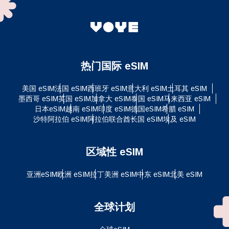
热门国际 eSIM
美国 eSIM
法国 eSIM
西班牙 eSIM
意大利 eSIM
土耳其 eSIM
墨西哥 eSIM
英国 eSIM
加拿大 eSIM
泰国 eSIM
马来西亚 eSIM
日本eSIM
越南 eSIM
印度 eSIM
德国eSIM
希腊 eSIM
沙特阿拉伯 eSIM
阿拉伯联合酋长国 eSIM
埃及 eSIM
区域性 eSIM
亚洲eSIM
欧洲 eSIM
拉丁美洲 eSIM
中东 eSIM
北美 eSIM
全球计划