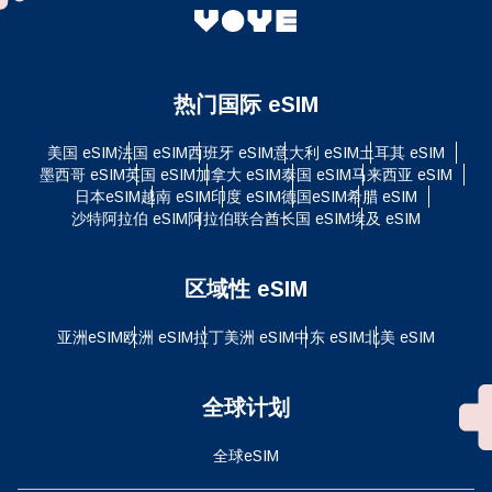
热门国际 eSIM
美国 eSIM
法国 eSIM
西班牙 eSIM
意大利 eSIM
土耳其 eSIM
墨西哥 eSIM
英国 eSIM
加拿大 eSIM
泰国 eSIM
马来西亚 eSIM
日本eSIM
越南 eSIM
印度 eSIM
德国eSIM
希腊 eSIM
沙特阿拉伯 eSIM
阿拉伯联合酋长国 eSIM
埃及 eSIM
区域性 eSIM
亚洲eSIM
欧洲 eSIM
拉丁美洲 eSIM
中东 eSIM
北美 eSIM
全球计划
全球eSIM