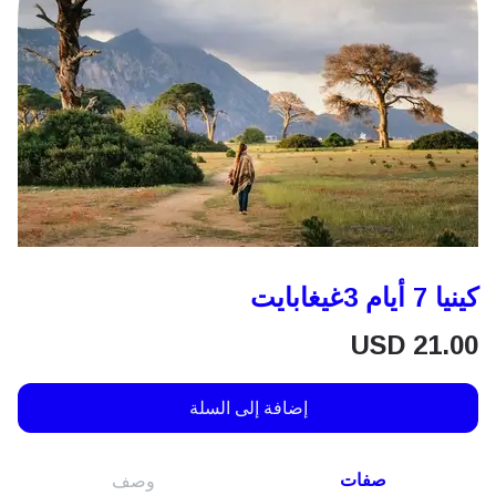
كينيا 7 أيام 3غيغابايت
USD
21.00
إضافة إلى السلة
صفات
وصف