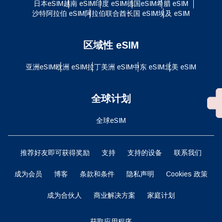
日本eSIM
越南 eSIM
印度 eSIM
德国eSIM
希腊 eSIM
沙特阿拉伯 eSIM
阿拉伯联合酋长国 eSIM
埃及 eSIM
区域性 eSIM
亚洲eSIM
欧洲 eSIM
拉丁美洲 eSIM
中东 eSIM
北美 eSIM
全球计划
全球eSIM
推荐好友即可获得奖励
支持
支持的设备
联系我们
成为会员
博客
条款和条件
隐私声明
Cookies 政策
成为合伙人
商业解决方案
家庭计划
获取应用程序