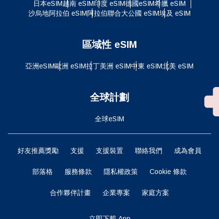
日本eSIM
越南 eSIM
印度 eSIM
德國eSIM
希臘 eSIM
沙烏地阿拉伯 eSIM
阿拉伯聯合大公國 eSIM
埃及 eSIM
區域性 eSIM
亞洲eSIM
歐洲 eSIM
拉丁美洲 eSIM
中東 eSIM
北美 eSIM
全球計劃
全球eSIM
好友推薦獎勵
支援
支援裝置
聯絡我們
成為會員
部落格
服務條款
隱私權政策
Cookie 條款
合作夥伴計畫
企業專案
家庭方案
立即下載 App