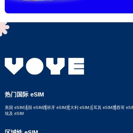
To get
techno
They w
or ent
of eSI
选
电子
选
搜索
热门国际 eSIM
USD
美国 eSIM
法国 eSIM
西班牙 eSIM
意大利 eSIM
土耳其 eSIM
墨西哥 eSI
埃及 eSIM
E
SG
区域性 eSIM