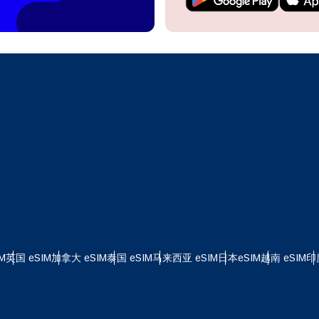
继续访问您的账户或在几秒钟内创建一个新账户。
 your eSIM, start by checking if your device supports eSIM
logy. Then, contact your mobile carrier to request an eSIM activ
ill provide you with a QR code or activation details that you ca
继续使用
Apple
er in your device settings. Once activated, you can enjoy the ben
M without needing a physical SIM card!
或使用电子邮件继续
择货币：
邮件
择语言：
货币
发送验证码
 - 美元
KRW - 南非兰特 (R)
M
英国 eSIM
加拿大 eSIM
泰国 eSIM
马来西亚 eSIM
日本eSIM
越南 eSIM
印
nglish
Español
D - 新加坡元（S$）
TWD - 新台币