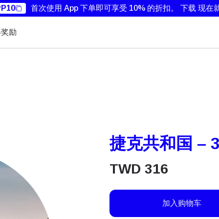
P10
首次使用 App 下单即可享受 10% 的折扣。
下载 现在
得奖励
捷克共和国 – 3
TWD
316
加入购物车