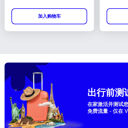
加入购物车
出行前测试
在家激活并测试您的 
免费流量 - 仅在 V
How 