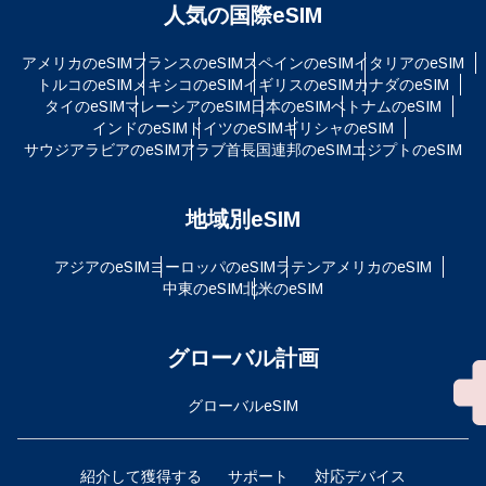
人気の国際eSIM
アメリカのeSIM
フランスのeSIM
スペインのeSIM
イタリアのeSIM
トルコのeSIM
メキシコのeSIM
イギリスのeSIM
カナダのeSIM
タイのeSIM
マレーシアのeSIM
日本のeSIM
ベトナムのeSIM
インドのeSIM
ドイツのeSIM
ギリシャのeSIM
サウジアラビアのeSIM
アラブ首長国連邦のeSIM
エジプトのeSIM
地域別eSIM
アジアのeSIM
ヨーロッパのeSIM
ラテンアメリカのeSIM
中東のeSIM
北米のeSIM
グローバル計画
グローバルeSIM
紹介して獲得する
サポート
対応デバイス