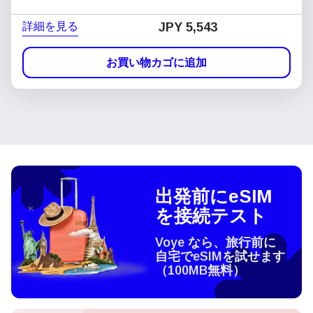
詳細を見る
JPY 5,543
お買い物カゴに追加
出発前にeSIM
を接続テスト
Voye なら、旅行前に
自宅でeSIMを試せます
（100MB無料）