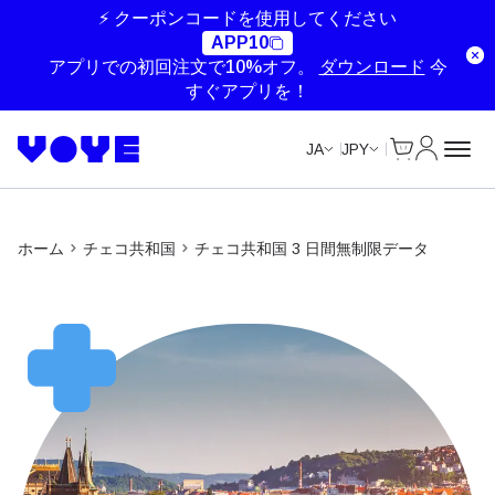
Unlimited Data
Unlimited Data
Unlimited Data
⚡ クーポンコードを使用してください
APP10
アプリでの初回注文で10%オフ。
ダウンロード
今
すぐアプリを！
Cart
マイアカ
JA
JPY
ホーム
チェコ共和国
チェコ共和国 3 日間無制限データ