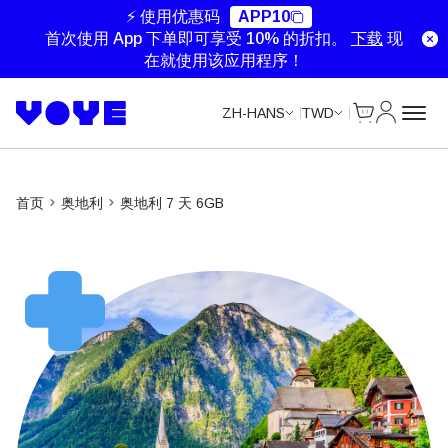
Unlimited Data
Unlimited Data
Unlimited Data
⚡ 使用优惠码
APP10
首次使用 App 下单即可享受 10% 的折扣。
下载
现
在就使用该应用程序！
Cart
我的账户
ZH-HANS
TWD
首页
奥地利
奥地利 7 天 6GB