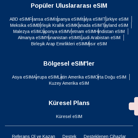
Popüler Uluslararası eSIM
ABD eSIM
Fransa eSIM
İspanya eSIM
İtalya eSIM
Türkiye eSIM
Meksika eSIM
Birleşik Krallık eSIM
Kanada eSIM
Tayland eSIM
Malezya eSIM
Japonya eSIM
Vietnam eSIM
Hindistan eSIM
Almanya eSIM
Yunanistan eSIM
Suudi Arabistan eSIM
Birleşik Arap Emirlikleri eSIM
Mısır eSIM
Bölgesel eSIM'ler
Asya eSIM
Avrupa eSIM
Latin Amerika eSIM
Orta Doğu eSIM
Kuzey Amerika eSIM
Küresel Plans
Küresel eSIM
Referans Ol ve Kazan
Destek
Desteklenen Cihazlar