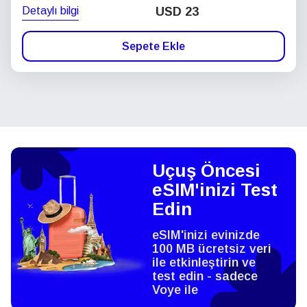
Detaylı bilgi
USD
23
Sepete Ekle
Uçuş Öncesi
eSIM'inizi Test
Edin
eSIM'inizi evinizde
100 MB ücretsiz veri
ile etkinleştirin ve
test edin - sadece
Voye ile