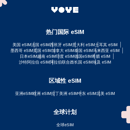
热门国际 eSIM
美国 eSIM
法国 eSIM
西班牙 eSIM
意大利 eSIM
土耳其 eSIM
墨西哥 eSIM
英国 eSIM
加拿大 eSIM
泰国 eSIM
马来西亚 eSIM
日本eSIM
越南 eSIM
印度 eSIM
德国eSIM
希腊 eSIM
沙特阿拉伯 eSIM
阿拉伯联合酋长国 eSIM
埃及 eSIM
区域性 eSIM
亚洲eSIM
欧洲 eSIM
拉丁美洲 eSIM
中东 eSIM
北美 eSIM
全球计划
全球eSIM