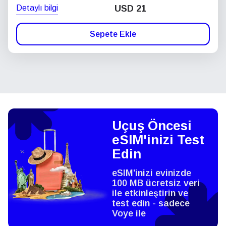
Detaylı bilgi
USD
21
Sepete Ekle
Uçuş Öncesi
eSIM'inizi Test
Edin
eSIM'inizi evinizde
100 MB ücretsiz veri
ile etkinleştirin ve
test edin - sadece
Voye ile