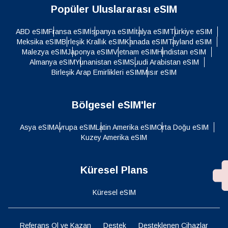
Popüler Uluslararası eSIM
ABD eSIM
Fransa eSIM
İspanya eSIM
İtalya eSIM
Türkiye eSIM
Meksika eSIM
Birleşik Krallık eSIM
Kanada eSIM
Tayland eSIM
Malezya eSIM
Japonya eSIM
Vietnam eSIM
Hindistan eSIM
Almanya eSIM
Yunanistan eSIM
Suudi Arabistan eSIM
Birleşik Arap Emirlikleri eSIM
Mısır eSIM
Bölgesel eSIM'ler
Asya eSIM
Avrupa eSIM
Latin Amerika eSIM
Orta Doğu eSIM
Kuzey Amerika eSIM
Küresel Plans
Küresel eSIM
Referans Ol ve Kazan
Destek
Desteklenen Cihazlar