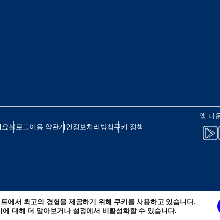
eutsch
Français
 - 일본 엔
EUR - 유로
עברית
العرب
 - 태국 바트
PHP - 필리핀 페소
日本語
한국어
 - 인도네시아 루피아
AUD - 호주 달러
앱 다
olski
Português
세요
블로그
이용 약관
개인정보처리방침
쿠키 정책
 - 캐나다 달러
GBP - 영국 파운드
ทย
Türkçe
D - 아랍에미리트 디르함
ILS - 이스라엘 신 셰켈
简体中文
繁體中文
트에서 최고의 경험을 제공하기 위해 쿠키를 사용하고 있습니다.
 - 스위스 프랑
NZD - 뉴질랜드 달러
키에 대해 더 알아보거나
설정
에서 비활성화할 수 있습니다.