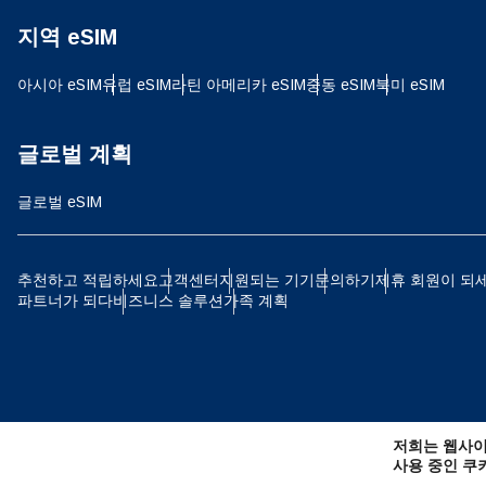
지역 eSIM
D
JPY
아시아 eSIM
유럽 ​​eSIM
라틴 아메리카 eSIM
중동 eSIM
북미 eSIM
ية
THB
글로벌 계획
글로벌 eSIM
IDR
P
추천하고 적립하세요
고객센터
지원되는 기기
문의하기
제휴 회원이 되
파트너가 되다
비즈니스 솔루션
가족 계획
CAD
ไ
AE
저희는 웹사이
CHF
사용 중인 쿠