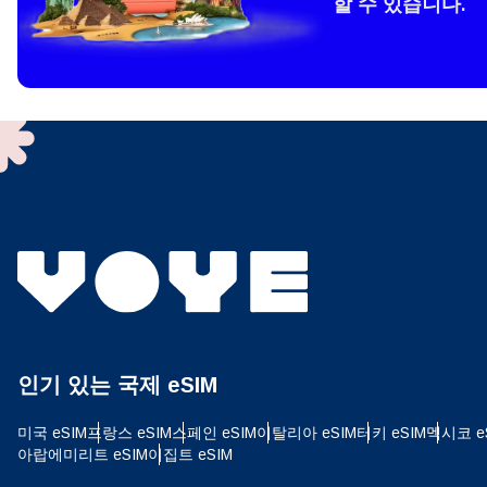
할 수 있습니다.
How 
To get
techno
They w
or ent
of eSI
결제
이메
언어
결제통
인기 있는 국제 eSIM
USD
미국 eSIM
프랑스 eSIM
스페인 eSIM
이탈리아 eSIM
터키 eSIM
멕시코 e
E
아랍에미리트 eSIM
이집트 eSIM
SGD