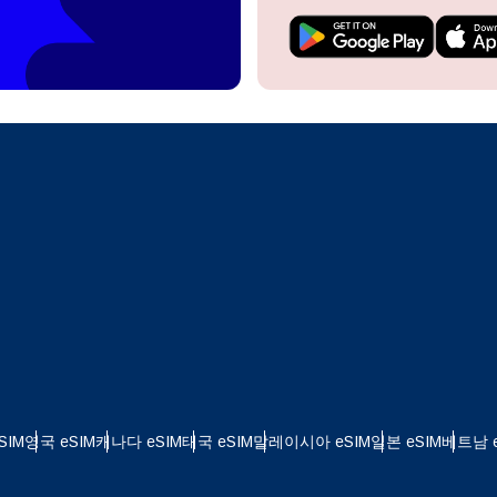
do I get my eSim?
계정을 계속 이용하거나 몇 초 만에 새로 만드세요.
 your eSIM, start by checking if your device supports eSIM
logy. Then, contact your mobile carrier to request an eSIM activ
ill provide you with a QR code or activation details that you ca
Apple
로 계속하기
er in your device settings. Once activated, you can enjoy the ben
M without needing a physical SIM card!
또는 이메일로 계속하기
통화 선택:
일
 선택:
화 검색:
OTP 전송
 - 미국 달러
KRW - 대한민국 원
SIM
영국 eSIM
캐나다 eSIM
태국 eSIM
말레이시아 eSIM
일본 eSIM
베트남 e
nglish
Español
 - 싱가포르 달러
TWD - 뉴 타이완 달러