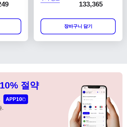
249
133,365
장바구니 담기
10% 절약
요
APP10
.
팝업 닫기