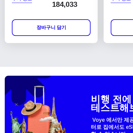
184,033
장바구니 담기
비행 전에 
테스트해
Voye 에서만 제
터로 집에서도 e