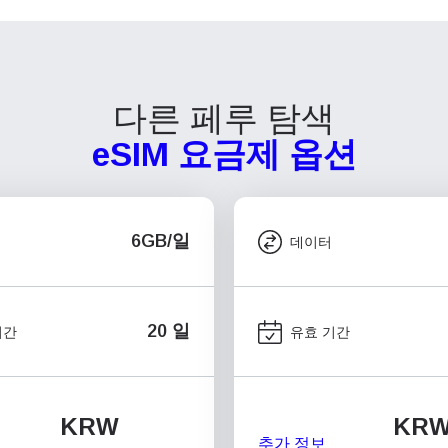
다른 페루 탐색
eSIM 요금제 옵션
6GB/일
데이터
20 일
기간
유효 기간
KRW
KR
추가 정보