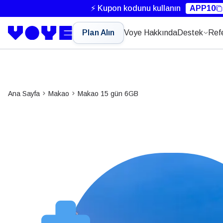
⚡ Kupon kodunu kullanın
APP10
Plan Alın
Voye Hakkında
Destek
Ref
Ana Sayfa
Makao
Makao 15 gün 6GB