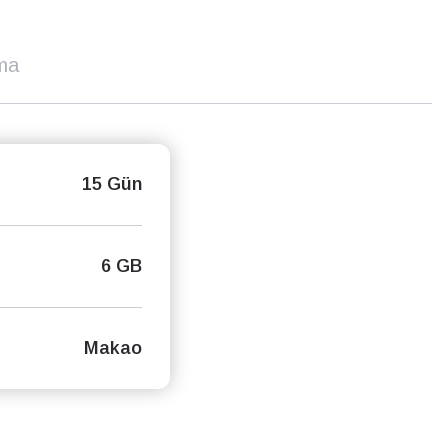
ma
15 Gün
6 GB
Makao