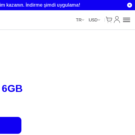
rim kazanın.
İndirme şimdi uygulama!
Cart
Hesabım
TR
USD
n 6GB