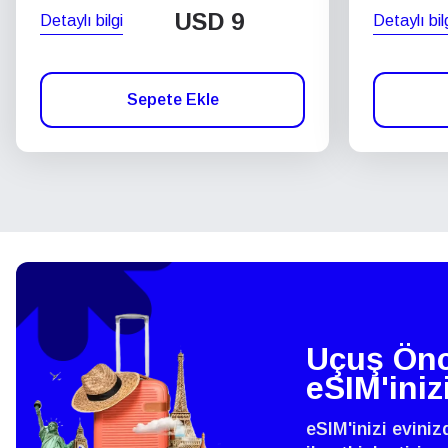
USD
9
Detaylı bilgi
Detaylı bil
Sepete Ekle
Uçuş Önc
eSIM'iniz
eSIM'inizi evini