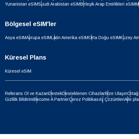
SGD 
Yunanistan eSIM
Suudi Arabistan eSIM
Birleşik Arap Emirlikleri eSIM
M
D
Bölgesel eSIM'ler
JPY 
Asya eSIM
Avrupa eSIM
Latin Amerika eSIM
Orta Doğu eSIM
Kuzey Am
ية
THB 
Küresel Plans
IDR 
Küresel eSIM
P
CAD 
Referans Ol ve Kazan
Destek
Desteklenen Cihazlar
Bize Ulaşın
Ortağ
Gizlilik Bildirimi
Become A Partner
Çerez Politikası
İş Çözümleri
Aile pla
ไ
AED -
CHF 