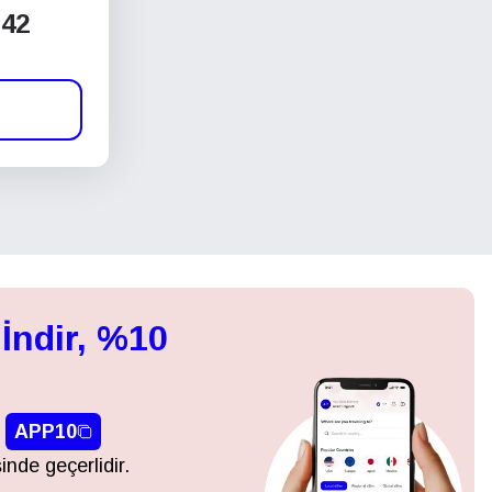
42
İndir, %10
APP10
inde geçerlidir.