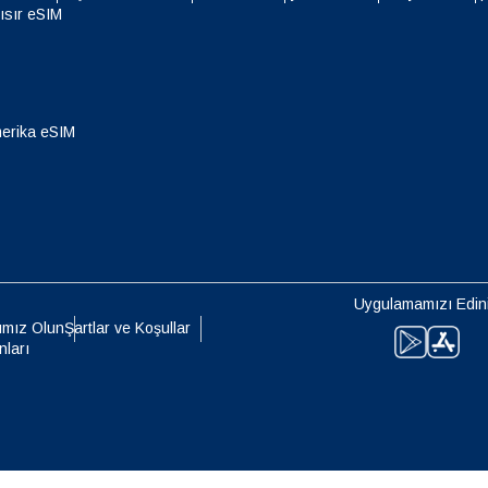
- Singapur Doları
TWD - Yeni Tayvan Doları
ısır eSIM
eutsch
Français
- Japon Yeni
EUR - Euro
erika eSIM
עברית
العرب
- Tayland Bahtı
PHP - Filipin Pesosu
日本語
한국어
- Endonezya Rupiahı
AUD - Avustralya Doları
olski
Português
Uygulamamızı Edin
- Kanada Doları
GBP - İngiliz Sterlini
ımız Olun
Şartlar ve Koşullar
nları
ทย
Türkçe
 Birleşik Arap Emirlikleri Dirhemi
ILS - Yeni İsrail Şekeli
简体中文
繁體中文
- İsviçre Frangı
NZD - Yeni Zelanda Doları