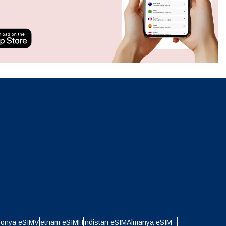
Açılır Pencereyi Kapat
ation.
n scan
efits
Açılır Pencereyi Kapat
Açılır Pencereyi Kapat
ponya eSIM
Vietnam eSIM
Hindistan eSIM
Almanya eSIM