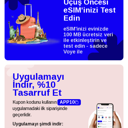
Uçuş Öncesi
eSIM'inizi Test
Edin
eSIM'inizi evinizde
100 MB ücretsiz veri
ile etkinleştirin ve
test edin - sadece
Voye ile
Uygulamayı
İndir, %10
Tasarruf Et
Kupon kodunu kullanın
APP10
uygulamadaki ilk siparişinde
geçerlidir.
Uygulamayı şimdi indir: