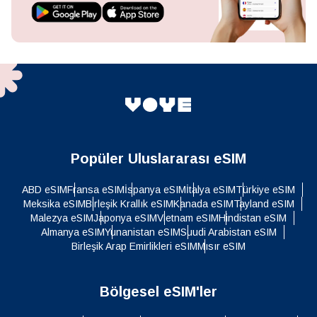
Popüler Uluslararası eSIM
ABD eSIM
Fransa eSIM
İspanya eSIM
İtalya eSIM
Türkiye eSIM
Meksika eSIM
Birleşik Krallık eSIM
Kanada eSIM
Tayland eSIM
Malezya eSIM
Japonya eSIM
Vietnam eSIM
Hindistan eSIM
Almanya eSIM
Yunanistan eSIM
Suudi Arabistan eSIM
Birleşik Arap Emirlikleri eSIM
Mısır eSIM
Bölgesel eSIM'ler