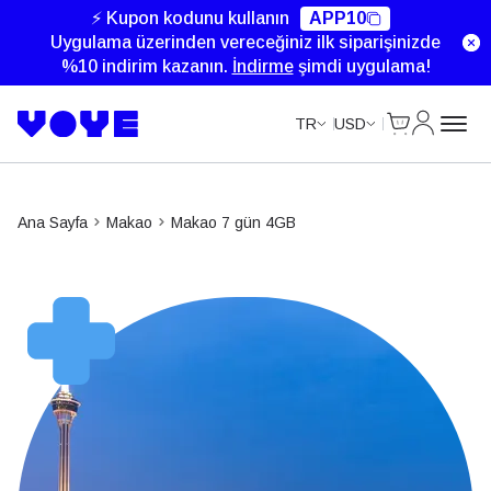
⚡ Kupon kodunu kullanın
APP10
Uygulama üzerinden vereceğiniz ilk siparişinizde
%10 indirim kazanın.
İndirme
şimdi uygulama!
Cart
Hesabım
TR
USD
Ana Sayfa
Makao
Makao 7 gün 4GB