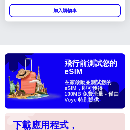
加入購物車
飛行前測試您的
eSIM
在家啟動並測試您的
eSIM，即可獲得
100MB 免費流量 - 僅由
Voye 特別提供
下載應用程式，