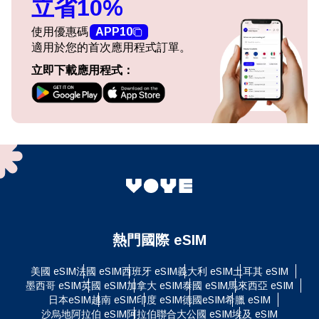
立省10%
使用優惠碼
APP10
適用於您的首次應用程式訂單。
立即下載應用程式：
熱門國際 eSIM
美國 eSIM
法國 eSIM
西班牙 eSIM
義大利 eSIM
土耳其 eSIM
墨西哥 eSIM
英國 eSIM
加拿大 eSIM
泰國 eSIM
馬來西亞 eSIM
日本eSIM
越南 eSIM
印度 eSIM
德國eSIM
希臘 eSIM
沙烏地阿拉伯 eSIM
阿拉伯聯合大公國 eSIM
埃及 eSIM