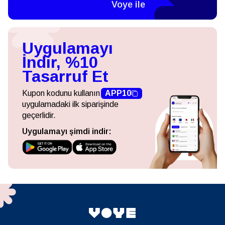
Voye ile
Uygulamayı
İndir, %10
Tasarruf Et
Kupon kodunu kullanın
APP10
uygulamadaki ilk siparişinde
geçerlidir.
Uygulamayı şimdi indir: