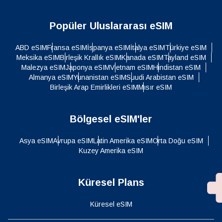
Popüler Uluslararası eSIM
ABD eSIM
Fransa eSIM
İspanya eSIM
İtalya eSIM
Türkiye eSIM
Meksika eSIM
Birleşik Krallık eSIM
Kanada eSIM
Tayland eSIM
Malezya eSIM
Japonya eSIM
Vietnam eSIM
Hindistan eSIM
Almanya eSIM
Yunanistan eSIM
Suudi Arabistan eSIM
Birleşik Arap Emirlikleri eSIM
Mısır eSIM
Bölgesel eSIM'ler
Asya eSIM
Avrupa eSIM
Latin Amerika eSIM
Orta Doğu eSIM
Kuzey Amerika eSIM
Küresel Plans
Küresel eSIM