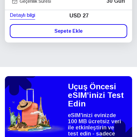
30 Gün
Geçerlilik Süresi
Detaylı bilgi
USD
27
Sepete Ekle
Uçuş Öncesi
eSIM'inizi Test
Edin
eSIM'inizi evinizde
100 MB ücretsiz veri
ile etkinleştirin ve
test edin - sadece