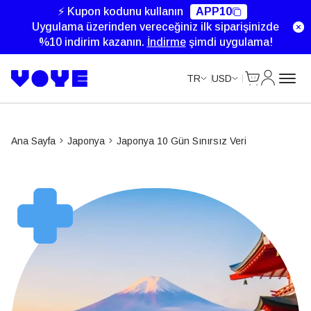
⚡ Kupon kodunu kullanın
APP10
Uygulama üzerinden vereceğiniz ilk siparişinizde
%10 indirim kazanın.
İndirme
şimdi uygulama!
Cart
Hesabım
TR
USD
Ana Sayfa
Japonya
Japonya 10 Gün Sınırsız Veri