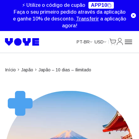
⚡ Utilize o código de cupão
APP10
Faça o seu primeiro pedido através da aplicação
e ganhe 10% de desconto.
Transferir
a aplicação
agora!
Cart
Minha Co
PT-BR
USD
Início
Japão
Japão – 10 dias – Ilimitado