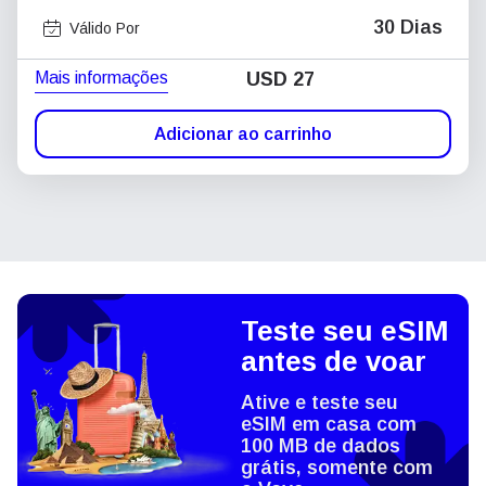
30 Dias
Válido Por
Mais informações
USD
27
Adicionar ao carrinho
Teste seu eSIM
antes de voar
Ative e teste seu
eSIM em casa com
100 MB de dados
grátis, somente com