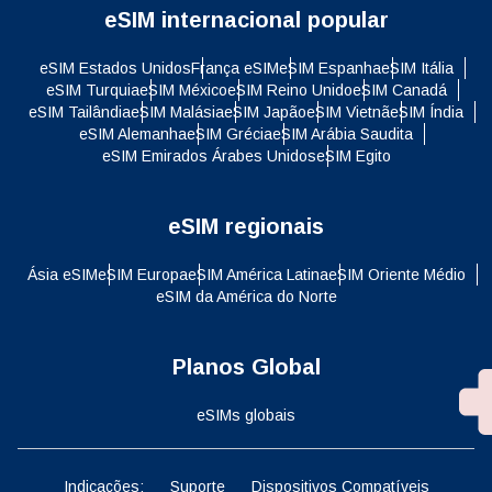
eSIM internacional popular
eSIM Estados Unidos
França eSIM
eSIM Espanha
eSIM Itália
eSIM Turquia
eSIM México
eSIM Reino Unido
eSIM Canadá
eSIM Tailândia
eSIM Malásia
eSIM Japão
eSIM Vietnã
eSIM Índia
eSIM Alemanha
eSIM Grécia
eSIM Arábia Saudita
eSIM Emirados Árabes Unidos
eSIM Egito
eSIM regionais
Ásia eSIM
eSIM Europa
eSIM América Latina
eSIM Oriente Médio
eSIM da América do Norte
Planos Global
eSIMs globais
Indicações:
Suporte
Dispositivos Compatíveis