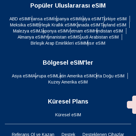
Popüler Uluslararası eSIM
ABD eSIM
Fransa eSIM
İspanya eSIM
İtalya eSIM
Türkiye eSIM
Meksika eSIM
Birleşik Krallık eSIM
Kanada eSIM
Tayland eSIM
Malezya eSIM
Japonya eSIM
Vietnam eSIM
Hindistan eSIM
Almanya eSIM
Yunanistan eSIM
Suudi Arabistan eSIM
Birleşik Arap Emirlikleri eSIM
Mısır eSIM
Bölgesel eSIM'ler
Asya eSIM
Avrupa eSIM
Latin Amerika eSIM
Orta Doğu eSIM
Kuzey Amerika eSIM
Küresel Plans
Küresel eSIM
Referans Ol ve Kazan
Destek
Desteklenen Cihazlar