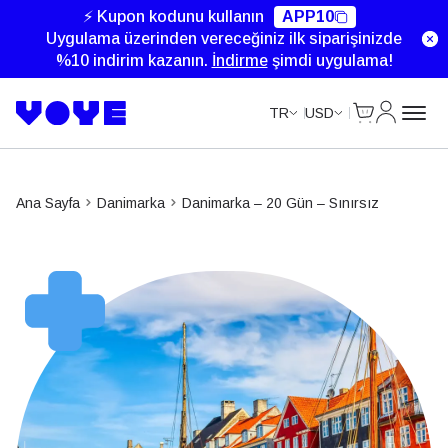
Unlimited Data
Unlimited Data
Unlimited Data
Unlimited Data
⚡ Kupon kodunu kullanın
APP10
Uygulama üzerinden vereceğiniz ilk siparişinizde
%10 indirim kazanın.
İndirme
şimdi uygulama!
Cart
Hesabım
TR
USD
Ana Sayfa
Danimarka
Danimarka – 20 Gün – Sınırsız