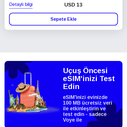
Detaylı bilgi
USD
13
Sepete Ekle
Uçuş Öncesi
eSIM'inizi Test
Edin
eSIM'inizi evinizde
100 MB ücretsiz veri
ile etkinleştirin ve
test edin - sadece
Voye ile