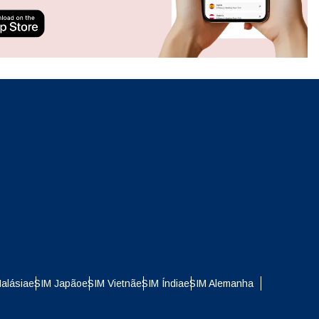
ation.
n scan
efits
Fechar pop-up
Fechar pop-up
alásia
eSIM Japão
eSIM Vietnã
eSIM Índia
eSIM Alemanha