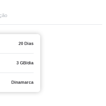
ição
20 Dias
3 GB/dia
Dinamarca