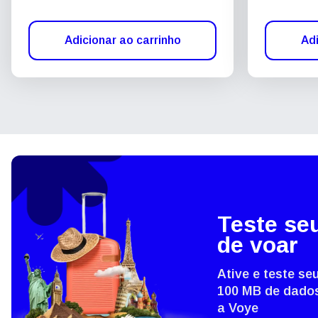
Adicionar ao carrinho
Adi
Teste se
de voar
Ative e teste s
100 MB de dados
a Voye