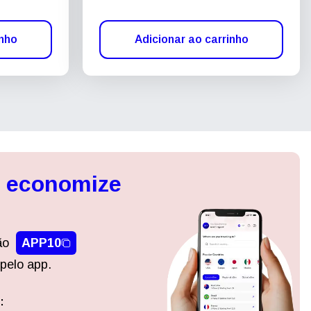
inho
Adicionar ao carrinho
, economize
ão
APP10
pelo app.
:
Fechar pop-up