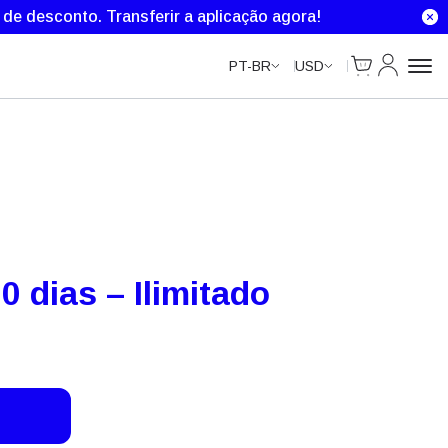
Unlimited Data
Unlimited Data
Unlimited Data
Unlimited Data
% de desconto.
Transferir a aplicação agora!
Cart
Minha Co
PT-BR
USD
 dias – Ilimitado