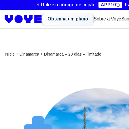
⚡ Utilize o código de cupão
APP10
F
Obtenha um plano
Sobre a Voye
Sup
Início
Dinamarca
Dinamarca – 20 dias – Ilimitado