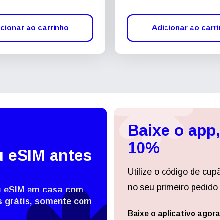
cionar ao carrinho
Adicionar ao carr
Baixe o app
10%
u eSIM antes
Utilize o código de cup
no seu primeiro pedido 
eu eSIM em casa com
 grátis, somente com
Baixe o aplicativo agora
Entrar ou criar conta