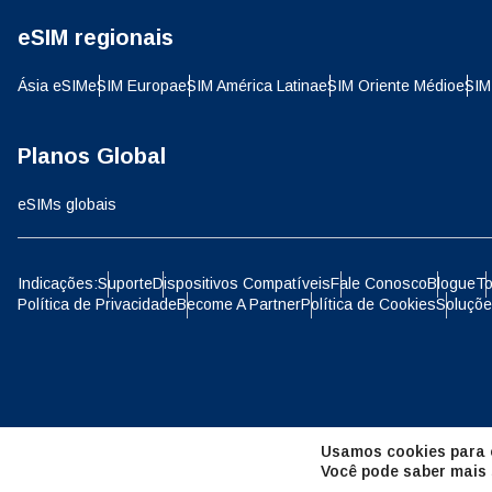
eSIM regionais
D
JPY 
Ásia eSIM
eSIM Europa
eSIM América Latina
eSIM Oriente Médio
eSIM
ية
THB 
Planos Global
eSIMs globais
IDR 
P
Indicações:
Suporte
Dispositivos Compatíveis
Fale Conosco
Blogue
To
Política de Privacidade
Become A Partner
Política de Cookies
Soluçõe
CAD 
ไ
AED 
Unid
Usamos cookies para o
CHF 
Você pode saber mais