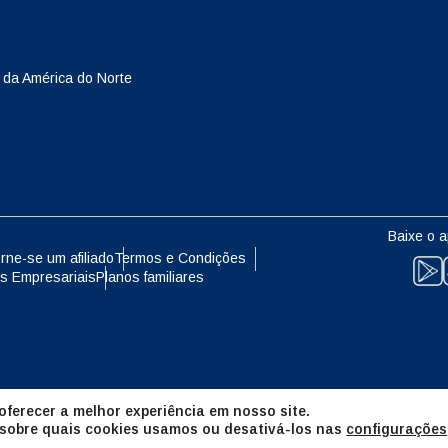
eutsch
Français
- Yen Japonês
EUR - Euro
 da América do Norte
עברית
العرب
- Baht Tailandês
PHP - Peso Filipino
日本語
한국어
- Rúpia Indonésia
AUD - Dólar Australiano
Baixe o a
olski
Português
rne-se um afiliado
Termos e Condições
s Empresariais
Planos familiares
- Dólar Canadense
GBP - Libra Esterlina
ทย
Türkçe
- Dirham Dos Emirados Árabes
ILS - Shekel Israelense
os
简体中文
繁體中文
ferecer a melhor experiência em nosso site.
- Franco Suíço
NZD - Dólar Neozelandês
 sobre quais cookies usamos ou desativá-los nas
configurações