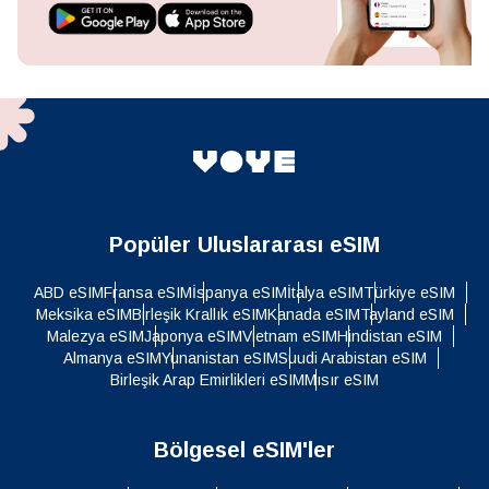
Popüler Uluslararası eSIM
ABD eSIM
Fransa eSIM
İspanya eSIM
İtalya eSIM
Türkiye eSIM
Meksika eSIM
Birleşik Krallık eSIM
Kanada eSIM
Tayland eSIM
Malezya eSIM
Japonya eSIM
Vietnam eSIM
Hindistan eSIM
Almanya eSIM
Yunanistan eSIM
Suudi Arabistan eSIM
Birleşik Arap Emirlikleri eSIM
Mısır eSIM
Bölgesel eSIM'ler