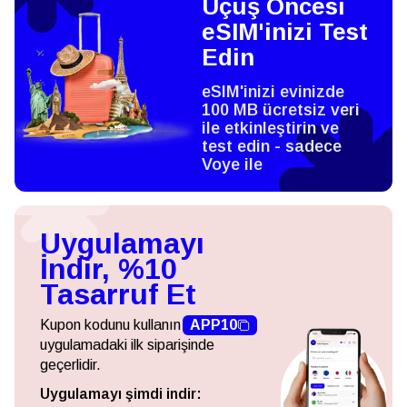
Uçuş Öncesi
eSIM'inizi Test
Edin
eSIM'inizi evinizde
100 MB ücretsiz veri
ile etkinleştirin ve
test edin - sadece
Voye ile
Uygulamayı
İndir, %10
Tasarruf Et
Kupon kodunu kullanın
APP10
uygulamadaki ilk siparişinde
geçerlidir.
Uygulamayı şimdi indir: