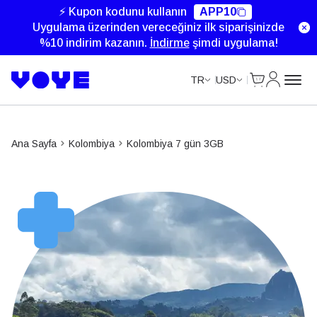
⚡ Kupon kodunu kullanın
APP10
Uygulama üzerinden vereceğiniz ilk siparişinizde
%10 indirim kazanın.
İndirme
şimdi uygulama!
Cart
Hesabım
TR
USD
Ana Sayfa
Kolombiya
Kolombiya 7 gün 3GB